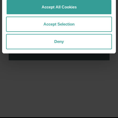
Accept All Cookies
西澳大利亚州旅游局承认原住民是西澳大利亚的
传统守护者，并向过去及现任长老表达敬意。我
Accept Selection
们尊重西澳大利亚原住民的多样性，并推崇他们
与土地、文化和社区的持续联系。我们认可并赞
Deny
赏原住民世世代代做出的卓越贡献，是他们将西
澳大利亚州塑造为如今的第一旅游圣地。