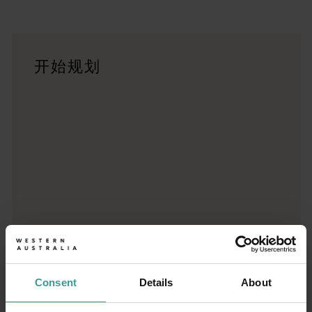
行程
<p>在穿越西澳大利亚迷人风景的史诗级旅途中体验公路自驾的浪漫
旅行故事
开始规划
<p>准备好探索了？请看看这些来自西澳大利亚州各地的冒险之
行程规划工具
无论您想领略标志性的旅游目的地、令人难忘的自驾之旅，还是
Consent
Details
About