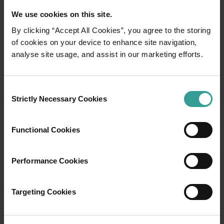
We use cookies on this site.
By clicking “Accept All Cookies”, you agree to the storing
of cookies on your device to enhance site navigation,
01
/
03
analyse site usage, and assist in our marketing efforts.
行程
Consent
Strictly Necessary Cookies
Selection
在穿越西澳大利亚迷人风景的史诗级旅途中体
验公路自驾的浪漫。你的行程可以从澳大利亚
Functional Cookies
阳光最充足的首府城市和繁荣的文化中心——珀
斯 (Perth) 开始。这座城市的自然景点和匠心独
具的餐饮场所将为你的旅行奉上田园诗般的开
Performance Cookies
篇。
Targeting Cookies
阅读更多
阅读更多