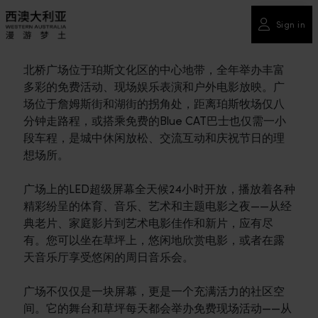
Sign in
北桥广场位于珀斯文化区的中心地带，全年举办丰富
多彩的免费活动、现场娱乐表演和户外电影放映。广
场位于詹姆斯街和湖街的拐角处，距离珀斯牧场仅八
分钟走路程，或搭乘免费的Blue CAT巴士也仅需一小
段车程，是城中休闲放松、交流互动和庆祝节日的理
想场所。
广场上的LED超级屏幕全天候24小时开放，播放着各种
精彩纷呈的体育、音乐、艺术和主题电影之夜——从经
典老片、家庭影片到艺术电影佳作和新片，应有尽
有。您可以坐在草坪上，悠闲地欣赏电影，或者在露
天音乐厅享受悠闲的周日音乐会。
广场不仅仅是一块屏幕，更是一个充满活力的社区空
间。它的舞台和草坪每天都会举办免费现场活动——从