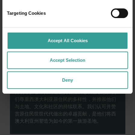
验公路自驾的浪漫。你的行程可以从澳大利亚
阳光最充足的首府城市和繁荣的文化中心——珀
Targeting Cookies
斯 (Perth) 开始。这座城市的自然景点和匠心独
具的餐饮场所将为你的旅行奉上田园诗般的开
篇。
Accept All Cookies
阅读更多
阅读更多
Accept Selection
Deny
西澳大利亚州旅游局承认原住民是西澳大利亚的
传统守护者，并向过去及现任长老表达敬意。我
们尊重西澳大利亚原住民的多样性，并推崇他们
与土地、文化和社区的持续联系。我们认可并赞
赏原住民世世代代做出的卓越贡献，是他们将西
澳大利亚州塑造为如今的第一旅游圣地。