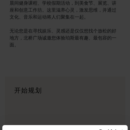
晨间健身课程、学校假期活动，到美食节、展览、讲
座和创意工作坊。这里滋养心灵，激发思维，并通过
文化、音乐和运动将人们聚集在一起。
无论您是在寻找娱乐、灵感还是仅仅想找个放松的好
地方，北桥广场诚邀您体验珀斯最有趣、最包容的一
面。
行程
<p>在穿越西澳大利亚迷人风景的史诗级旅途中体验公路自驾的浪漫
旅行故事
开始规划
<p>准备好探索了？请看看这些来自西澳大利亚州各地的冒险之
行程规划工具
无论您想领略标志性的旅游目的地、令人难忘的自驾之旅，还是