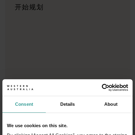
旅游小贴士
开始规划
<p>前往西澳州旅行？这里有一份实用的旅行提示清单，确保
行程规划工具
无论您想领略标志性的旅游目的地、令人难忘的自驾之旅，还是
Consent
Details
About
We use cookies on this site.