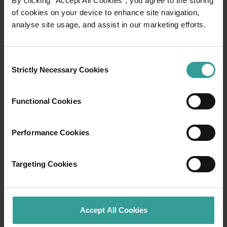
By clicking “Accept All Cookies”, you agree to the storing
01
of cookies on your device to enhance site navigation,
/
03
analyse site usage, and assist in our marketing efforts.
旅行故事
Consent
Strictly Necessary Cookies
Selection
准备好探索了？请看看这些来自西澳大利亚州
各地的冒险之旅。你可以按地点和体验进行筛
Functional Cookies
选，找到你感兴趣的故事，它们都是由像你一
样的旅行者撰写的。
Performance Cookies
阅读更多
阅读更多
Targeting Cookies
西澳大利亚州旅游局承认原住民是西澳大利亚的
传统守护者，并向过去及现任长老表达敬意。我
Accept All Cookies
们尊重西澳大利亚原住民的多样性，并推崇他们