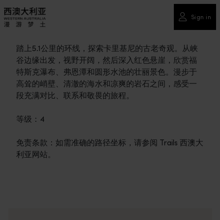
Sign in
踏上5.1公里的环线，探索卡里基尼的古老奇观。从峡
谷边缘出发，视野开阔，然后深入红色悬崖，欣赏福
特斯克瀑布、弗恩潭和圆形水池的壮丽景色。漫步于
高耸的峭壁、清澈的海水和凉爽的岩石之间，感受一
段充满对比、联系和敬畏的旅程。
等级：4
免责条款：如需准确的路径坐标，请参阅 Trails 西澳大
利亚网站。
旅行故事
<p>准备好探索了？请看看这些来自西澳大利亚州各地的冒险之