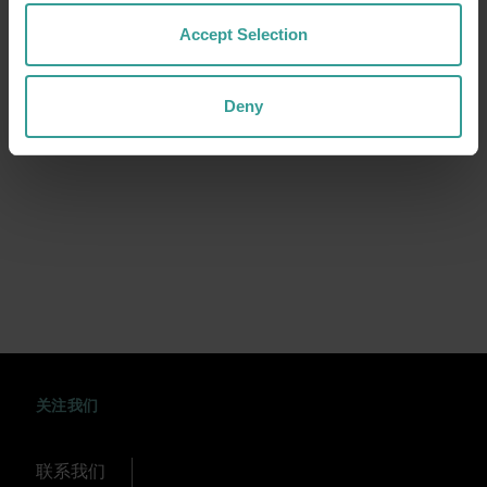
与土地、文化和社区的持续联系。我们认可并赞
Accept Selection
赏原住民世世代代做出的卓越贡献，是他们将西
澳大利亚州塑造为如今的第一旅游圣地。
Deny
WEIBO
TWITTER
DOUYIN
关注我们
联系我们