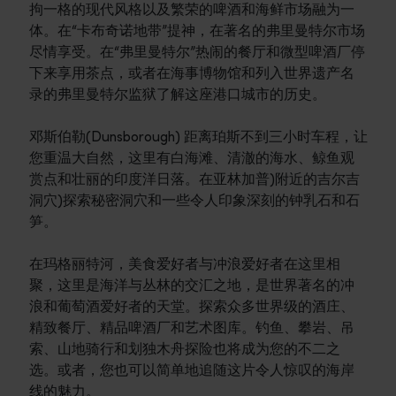
拘一格的现代风格以及繁荣的啤酒和海鲜市场融为一
体。在“卡布奇诺地带”提神，在著名的弗里曼特尔市场
尽情享受。在“弗里曼特尔”热闹的餐厅和微型啤酒厂停
下来享用茶点，或者在海事博物馆和列入世界遗产名
录的弗里曼特尔监狱了解这座港口城市的历史。
邓斯伯勒(Dunsborough) 距离珀斯不到三小时车程，让
您重温大自然，这里有白海滩、清澈的海水、鲸鱼观
赏点和壮丽的印度洋日落。在亚林加普)附近的吉尔吉
洞穴)探索秘密洞穴和一些令人印象深刻的钟乳石和石
笋。
在玛格丽特河，美食爱好者与冲浪爱好者在这里相
聚，这里是海洋与丛林的交汇之地，是世界著名的冲
浪和葡萄酒爱好者的天堂。探索众多世界级的酒庄、
精致餐厅、精品啤酒厂和艺术图库。钓鱼、攀岩、吊
索、山地骑行和划独木舟探险也将成为您的不二之
选。或者，您也可以简单地追随这片令人惊叹的海岸
线的魅力。