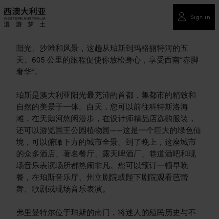
Sign in
阳光、沙滩和风景，这趟从珀斯到玛格丽特河的五
天、605 公里的旅程促使你放松身心，享受西南“赤脚
奢华”。
珀斯是澳大利亚阳光最充沛的首都，集都市的精致和
自然的美景于一体。白天，您可以前往科特斯洛海
滩，在天鹅河悠闲漫步，在设计师精品店选购服装，
还可以游览国王公园植物园——这是一个巨大的绿色仙
境，可以俯瞰下方的城市全景。到了晚上，这座城市
的众多酒店、著名餐厅、露天啤酒厂、巷道酒吧和现
场音乐表演场所都热闹非凡。您可以预订一顿早晚
餐，在珀斯音乐厅、州立剧院或陛下剧院观看芭蕾
舞、歌剧或现场音乐表演。
弗里曼特尔位于珀斯的南门，将迷人的殖民历史与不