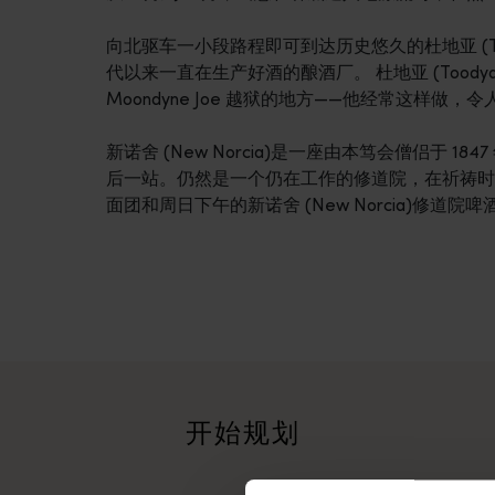
向北驱车一小段路程即可到达历史悠久的杜地亚 (Tood
代以来一直在生产好酒的酿酒厂。 杜地亚 (Toodyay
Moondyne Joe 越狱的地方——他经常这样做，
新诺舍 (New Norcia)是一座由本笃会僧侣于 
后一站。仍然是一个仍在工作的修道院，在祈祷时
面团和周日下午的新诺舍 (New Norcia)修道院啤
旅行故事
<p>准备好探索了？请看看这些来自西澳大利亚州各地的冒险之
旅游小贴士
<p>前往西澳州旅行？这里有一份实用的旅行提示清单，确保
开始规划
行程规划工具
无论您想领略标志性的旅游目的地、令人难忘的自驾之旅，还是