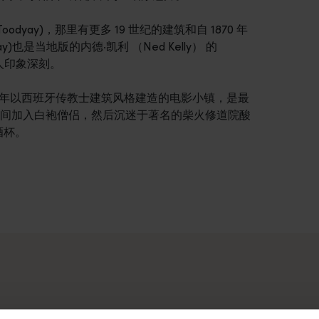
yay)，那里有更多 19 世纪的建筑和自 1870 年
)也是当地版的内德·凯利 （Ned Kelly） 的
令人印象深刻。
1847 年以西班牙传教士建筑风格建造的电影小镇，是最
间加入白袍僧侣，然后沉迷于著名的柴火修道院酸
酒杯。
旅。你可以按地点和体验进行筛选，找到你感兴趣的故事，它们都
你在体验西澳州美妙的户外生活方式、多样化的文化和异世界般的
人迹罕至的原始荒野，我们为您提供的工具都可以助您逐一打卡心