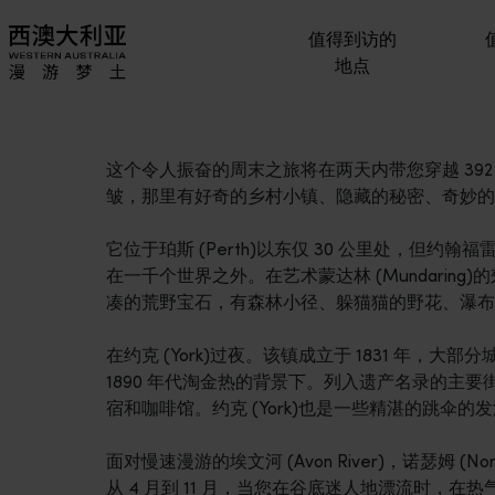
值得到访的
地点
这个令人振奋的周末之旅将在两天内带您穿越 392 公
皱，那里有好奇的乡村小镇、隐藏的秘密、奇妙的
它位于珀斯 (Perth)以东仅 30 公里处，但约翰福雷斯特国家
在一千个世界之外。在艺术蒙达林 (Mundarin
凑的荒野宝石，有森林小径、躲猫猫的野花、瀑布和
在约克 (York)过夜。该镇成立于 1831 年，大部分城
1890 年代淘金热的背景下。列入遗产名录的主
宿和咖啡馆。约克 (York)也是一些精湛的跳伞的发
面对慢速漫游的埃文河 (Avon River)，诺瑟姆 (Nor
从 4 月到 11 月，当您在谷底迷人地漂流时，