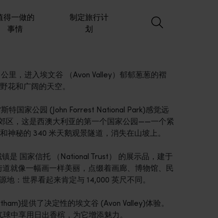
值得一做的
制定旅行计
事情
划
里，进入埃文谷 （Avon Valley）郁郁葱葱的褶
野花和广阔的天空。
公园 (John Forrest National Park)感觉远
g)的郊区，这是西澳大利亚的第一个国家公园——一个紧
神秘的 340 米天鹅观景隧道，消失在山坡上。
镇是 国家信托 （National Trust） 的展示品，建于
要街道就像一幅画一样美丽，点缀着画廊、博物馆、民
源地：世界看起来肯定与 14,000 英尺不同。
tham)提供了决定性的埃文谷 (Avon Valley)体验。
在热气球中享用日出香槟，为它增添魅力。