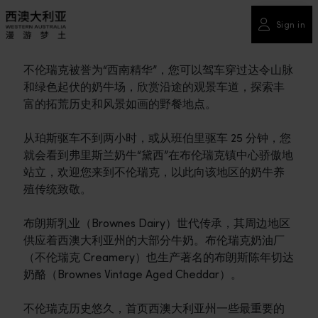
Sign in
不伦瑞克被誉为“西南精华”，您可以驾车穿过达令山脉
和绿色起伏的奶牛场，欣赏沿途的观景车道，探索丰
富的拓荒历史和风景如画的野餐地点。
从珀斯驱车不到两小时，或从班伯里驱车 25 分钟，您
就会看到弗里斯兰奶牛“黛西”在布伦瑞克镇中心骄傲地
站立，欢迎您来到不伦瑞克，以此向该地区的奶牛养
殖传统致敬。
布朗斯乳业（Brownes Dairy）世代传承，其周边地区
供应着西澳大利亚州的大部分牛奶。布伦瑞克奶油厂
（不伦瑞克 Creamery）也生产著名的布朗斯陈年切达
奶酪（Brownes Vintage Aged Cheddar）。
不伦瑞克历史悠久，首页西澳大利亚州一些最重要的