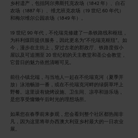
乡村遗产，包括阿尔弗斯托克农场（1842 年）、白石
农场（1887 年）、维尤班克农场（19 世纪 60 年代）
和梅尔维尔公园农场（1849 年）。
19 世纪 90 年代，不伦瑞克修建了一条铁路线和枢纽，
为科利煤田提供服务，因此更名为“不伦瑞克枢纽”。如
今，漫步在主街上，穿过古老的郡政厅、铁路度假小
屋以及可追溯至 20 世纪初的天主教堂和圣公会教堂，
它昔日的魅力依然清晰可见。
前往小镇北端，与当地人一起在不伦瑞克河（夏季开
放）泳池畅游一番，或在不伦瑞克河畔的绿荫草坪上
野餐。这里设有烧烤设施、卫生间、凉亭和游乐场，
是您享受慵懒午后时光的理想场所。
如果您在春季前来参观，您会看到整个社区都热闹非
凡，因为这里将举办西澳大利亚乡村最大的一日农业
展。