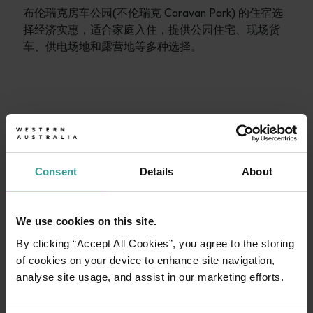
布伦瑞克房车公园(不伦瑞克 Caravan Park) 的住宿选
择经济实惠，适合家庭入住，提供公园住宅、现场货
车、供电场地和露营地等多种选择。
行程
<p>在穿越西澳大利亚迷人风景的史诗级旅途中体验公路自驾的浪漫
旅行故事
开始规划
<p>准备好探索了？请看看这些来自西澳大利亚州各地的冒险之
Consent
Details
About
行程规划工具
无论您想领略标志性的旅游目的地、令人难忘的自驾之旅，还是
We use cookies on this site.
By clicking “Accept All Cookies”, you agree to the storing
of cookies on your device to enhance site navigation,
analyse site usage, and assist in our marketing efforts.