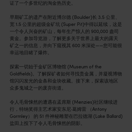
证了一个多世纪的淘金热历史。
早期矿工的遗产在附近博尔德 (Boulder)长 3.5 公里、
宽 1.5 公里的超级金矿坑 (Super Pit)中得以延续，这是
一个令人兴奋的矿山，每年生产惊人的 900,000 盎司
黄金。参加导览游，了解更多关于世界上最大的露天
矿之一的信息，并向下窥视其 600 米深处——您可能很
幸运地目睹了爆炸。
探索一切始于金矿区博物馆 (Museum of the
Goldfields)。了解探矿者如何寻找贵金属，并凝视博物
馆闪闪发光的金条和金块收藏。接下来，探索该地区
众多鬼城之一的废弃街道。
令人毛骨悚然的遭遇在孟席斯 (Menzies)社区继续进
行，特纳奖得主艺术家安东尼·葛姆雷 （Antony
Gormley） 的 51 件神秘雕塑在巴拉德湖 (Lake Ballard)
盐田上投下了令人毛骨悚然的阴影。