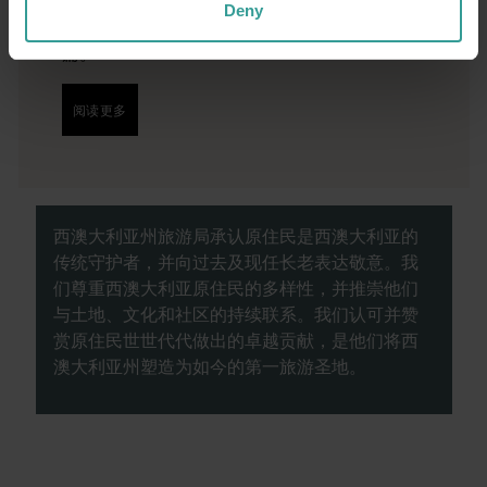
斯 (Perth) 开始。这座城市的自然景点和匠心独
Deny
具的餐饮场所将为你的旅行奉上田园诗般的开
篇。
阅读更多
阅读更多
西澳大利亚州旅游局承认原住民是西澳大利亚的
传统守护者，并向过去及现任长老表达敬意。我
们尊重西澳大利亚原住民的多样性，并推崇他们
与土地、文化和社区的持续联系。我们认可并赞
赏原住民世世代代做出的卓越贡献，是他们将西
澳大利亚州塑造为如今的第一旅游圣地。