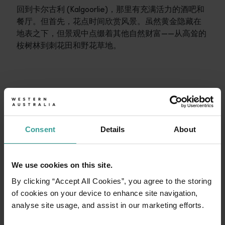
回到卡尔古利 (Kalgoorlie)，那里有充满活力的酒吧和
餐厅。但首先，花点时间欣赏风景。虽然黄金隐藏在
地表之下，但景观中点缀着其他自然财富——从高耸的
桉树林到刺花田和野花草地。
行程
<p>在穿越西澳大利亚迷人风景的史诗级旅途中体验公路自驾的浪漫
旅行故事
开始规划
<p>准备好探索了？请看看这些来自西澳大利亚州各地的冒险之
Consent
Details
About
行程规划工具
无论您想领略标志性的旅游目的地、令人难忘的自驾之旅，还是
We use cookies on this site.
By clicking “Accept All Cookies”, you agree to the storing
of cookies on your device to enhance site navigation,
analyse site usage, and assist in our marketing efforts.