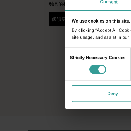
Consent
独具的餐饮场所将为你的旅行奉上田园
阅读更多
阅读更多
We use cookies on this site.
By clicking “Accept All Cooki
site usage, and assist in our
Consent
Strictly Necessary Cookies
Selection
Deny