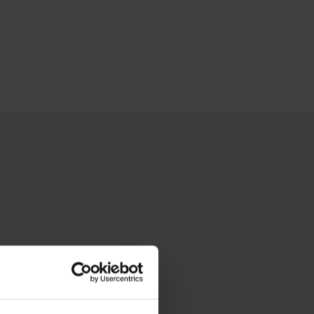
——珀斯 (Perth) 开始。这座城市的自然景点和匠心独具的
是由像你一样的旅行者撰写的。</p>
愿清单，收获毕生难忘的旅程。试试我们功能全面的行程规划工