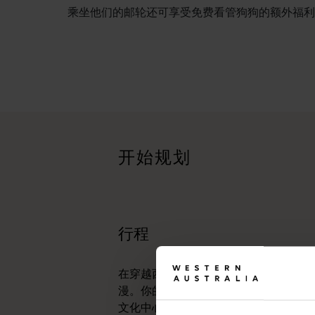
乘坐他们的邮轮还可享受免费看管狗狗的额外福利
行程
<p>在穿越西澳大利亚迷人风景的史诗级旅途中体验公路自驾的浪漫
旅行故事
<p>准备好探索了？请看看这些来自西澳大利亚州各地的冒险之
开始规划
行程规划工具
无论您想领略标志性的旅游目的地、令人难忘的自驾之旅，还是
行程
在穿越西澳大利亚迷人风景的史诗级旅
漫。你的行程可以从澳大利亚阳光最充
文化中心——珀斯 (Perth) 开始。这