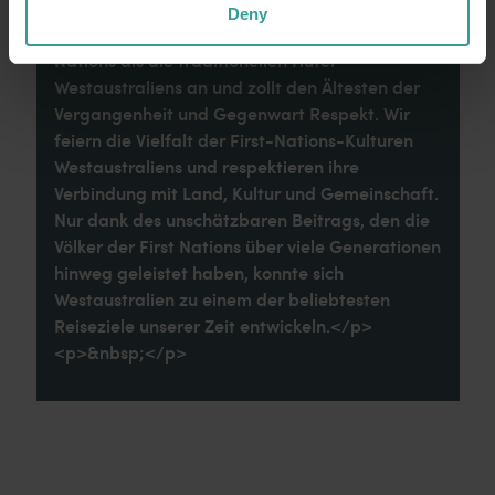
Deny
<p>Tourism Western Australia erkennt die First
Nations als die traditionellen Hüter
Westaustraliens an und zollt den Ältesten der
Vergangenheit und Gegenwart Respekt. Wir
feiern die Vielfalt der First-Nations-Kulturen
Westaustraliens und respektieren ihre
Verbindung mit Land, Kultur und Gemeinschaft.
Nur dank des unschätzbaren Beitrags, den die
Völker der First Nations über viele Generationen
hinweg geleistet haben, konnte sich
Westaustralien zu einem der beliebtesten
Reiseziele unserer Zeit entwickeln.</p>
<p>&nbsp;</p>