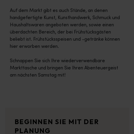
Auf dem Markt gibt es auch Stände, an denen
handgefertigte Kunst, Kunsthandwerk, Schmuck und
Haushaltswaren angeboten werden, sowie einen
überdachten Bereich, der bei Frühstücksgästen
beliebt ist. Frühstücksspeisen und -getränke können
hier erworben werden.
Schnappen Sie sich Ihre wiederverwendbare
Markttasche und bringen Sie Ihren Abenteuergeist
am nächsten Samstag mit!
Reiserouten
<p>Erleben Sie den Reiz eines Roadtrips durch die atemberaub
Reiseberichte
BEGINNEN SIE MIT DER
<p>Lust auf eine Entdeckungsreise? Stöbern Sie doch mal in di
PLANUNG