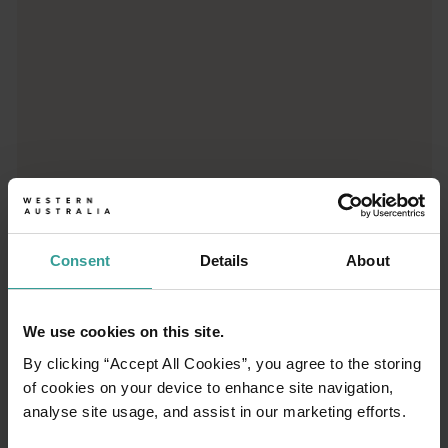
Reiseplaner
Von ikonischen Reisezielen und unvergesslichen Roadtrips bis 
Consent
Details
About
We use cookies on this site.
By clicking “Accept All Cookies”, you agree to the storing
of cookies on your device to enhance site navigation,
analyse site usage, and assist in our marketing efforts.
01