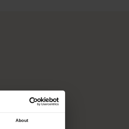
nach Ort und Erlebnis filtern und dabei interessante Storys fi
-Lebensstil, die vielfältige Kultur des Landes und die außerg
e haben wir die Werkzeuge, mit denen Sie Ihre Bucket-Liste au
About