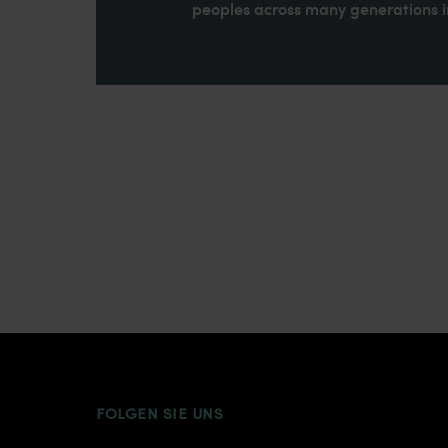
peoples across many generations in
INSTAGRAM
FACEBOOK
TWITTER
TIKTOK
YOUTUB
FOLGEN SIE UNS