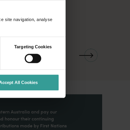
ce site navigation, analyse
01
Targeting Cookies
/
03
Accept All Cookies
stern Australia and pay our
nd honour their continuing
ributions made by First Nations