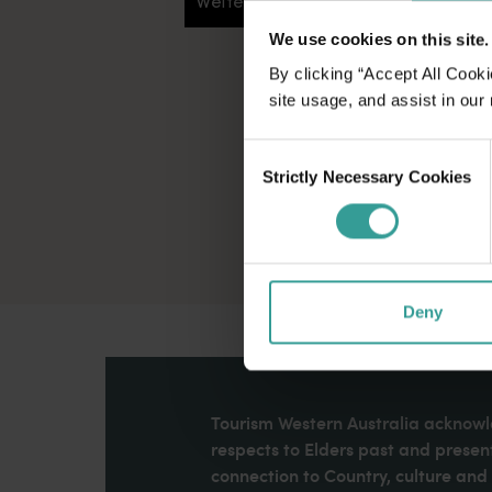
Weiterlesen
Weiterlesen
We use cookies on this site.
By clicking “Accept All Cooki
site usage, and assist in our
Consent
Strictly Necessary Cookies
Selection
Deny
Tourism Western Australia acknowle
respects to Elders past and present
connection to Country, culture an