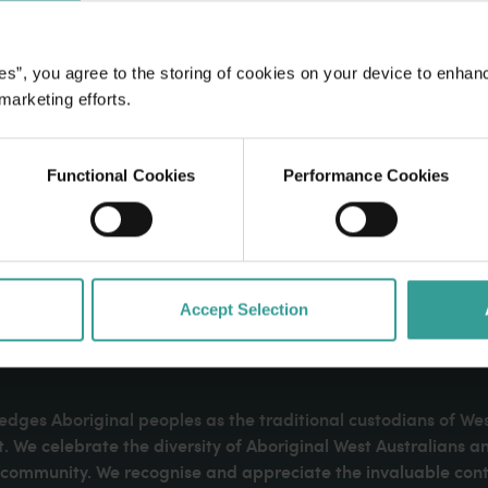
es”, you agree to the storing of cookies on your device to enhan
 marketing efforts.
Functional Cookies
Performance Cookies
Accept Selection
dges Aboriginal peoples as the traditional custodians of We
. We celebrate the diversity of Aboriginal West Australians a
d community. We recognise and appreciate the invaluable cont