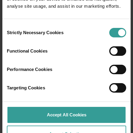
analyse site usage, and assist in our marketing efforts.
Consent
01
Strictly Necessary Cookies
/
03
Selection
Functional Cookies
Rute perjalanan
Rasakan romansa jalanan terbuka dalam
Performance Cookies
petualangan epik melintasi lanskap Australia
Barat yang menawan.
Targeting Cookies
Mulailah di Perth, ibu kota tercerah Australia
dan pusat budaya yang berkembang pesat.
Atraksi alam dan tempat makan yang imajinatif
Accept All Cookies
menjadikannya pengantar yang indah untuk
perjalananmu.