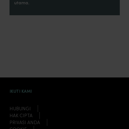
utama.
INSTAGRAM
FACEBOOK
TWITTER
TIKTOK
YOUTUBE
IKUTI KAMI
HUBUNGI
HAK CIPTA
PRIVASI ANDA