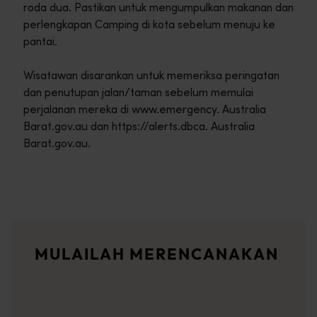
roda dua. Pastikan untuk mengumpulkan makanan dan
perlengkapan Camping di kota sebelum menuju ke
pantai.
Wisatawan disarankan untuk memeriksa peringatan
dan penutupan jalan/taman sebelum memulai
perjalanan mereka di www.emergency. Australia
Barat.gov.au dan https://alerts.dbca. Australia
Barat.gov.au.
Rute perjalanan
<p>Rasakan romansa jalanan terbuka dalam petualangan epik mel
Cerita-cerita perjalanan
MULAILAH MERENCANAKAN
<p>Siap untuk mengeksplorasi? Bacalah berbagai petualangan d
Perencana perjalanan
Dari destinasi ikonik dan perjalanan darat yang tak terlupak