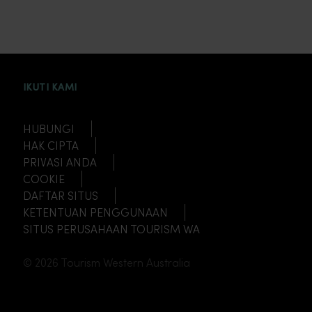
INSTAGRAM
FACEBOOK
TWITTER
TIKTOK
YOUTUBE
IKUTI KAMI
HUBUNGI
HAK CIPTA
PRIVASI ANDA
COOKIE
DAFTAR SITUS
KETENTUAN PENGGUNAAN
SITUS PERUSAHAAN TOURISM WA
© 2026 Tourism Western Australia