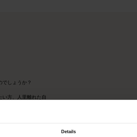
> <br> 豪華な宿泊施設で素敵な景色を楽しみたい方、人里
では西オーストラリア州の素晴らしいアウトドア・ライフスタ
て人里から遠く離れたところにある本当の大自然を訪れる。その
のでしょうか？
たい方、人里離れた自
ながら世界一流の料理
な方がいると思いま
方にあった夢の旅行が
、どのようなものがあ
Details