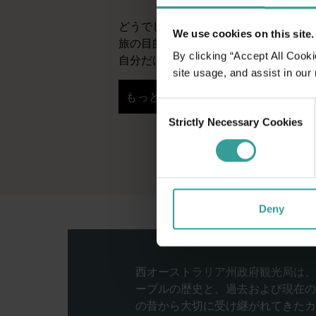
どうでしょう、ワクワクしませんか？
We use cookies on this site.
旅の目的地のことをもっと詳しく知り
By clicking “Accept All Cooki
自分だけのオリジナルの旅程を計画し
site usage, and assist in our
是非私たちの計画ツールを見てみてく
もっと読む
もっと読む
Consent
Strictly Necessary Cookies
Selection
Deny
西オーストラリア州政府観光局は、
ープルの歴史と、過去および現在の
の昔から大切に受け継がれてきたカ