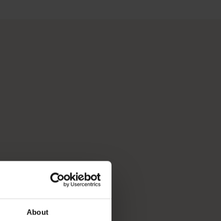
離れた自然の中でくつろぎたい方、文化に触れながら世界一流の料
イル、多様な文化、そして別世界のような観光地での体験を、楽
ようなやってみたいことや行ってみたい場所のリストを整理して
About