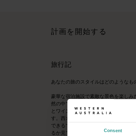
旅行記
<p>あなたの旅のスタイルはどのようなものでしょうか？<br
旅のヒント
<p>西オーストラリア州への旅行のご予定でしょうか？ここ
計画を開始する
トリップ・プランナー
有名な観光地を訪ねる、思い出に残るドライブ旅行をする、そし
旅行記
あなたの旅のスタイルはどのようなも
豪華な宿泊施設で素敵な景色を楽しみ
然の中でくつろぎたい方、文化に触れ
とワインでくつろぎたい方など、様々
す。西オーストラリアではそれぞれの
できるでしょう。クイズに答えながら
Consent
るか見てみましょう。