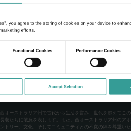
たいと思いませんか？
es”, you agree to the storing of cookies on your device to enhan
たくありませんか？
 marketing efforts.
ださい。
Functional Cookies
Performance Cookies
Accept Selection
西オーストラリア州で古代から生活を営み、世代を超えてこの
長老たちに敬意を表します。また、西オーストラリア州のアボ
ントリー、文化、そしてコミュニティとの不変の絆を尊重いた