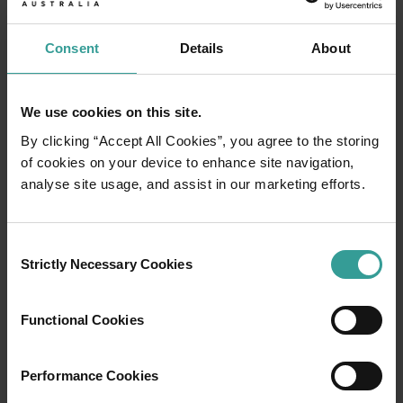
Consent
Details
About
We use cookies on this site.
By clicking “Accept All Cookies”, you agree to the storing
of cookies on your device to enhance site navigation,
analyse site usage, and assist in our marketing efforts.
01
/
03
Consent
Strictly Necessary Cookies
Selection
行程
Functional Cookies
在橫跨西澳州迷人風景的史詩級歷奇中，盡享
寬廣道路的浪漫風情。
Performance Cookies