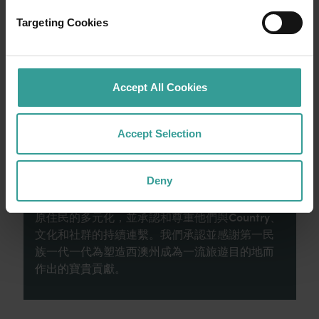
就從珀斯 (Perth) 開始吧，這是澳洲陽光最燦爛
Targeting Cookies
的首都，同時亦是繁華熱鬧的文化樞紐。這裡
的自然景點和富有想像力的餐飲地點為您寫下
田園詩篇般的美好開始。
Accept All Cookies
閱讀更多
閱讀更多
Accept Selection
Deny
西澳州旅遊局承認原住民為西澳州傳統監護人，
並向過往及現在的長老致敬。我們讚揚西澳洲州
原住民的多元化，並承認和尊重他們與Country、
文化和社群的持續連繫。我們承認並感謝第一民
族一代一代為塑造西澳州成為一流旅遊目的地而
作出的寶貴貢獻。