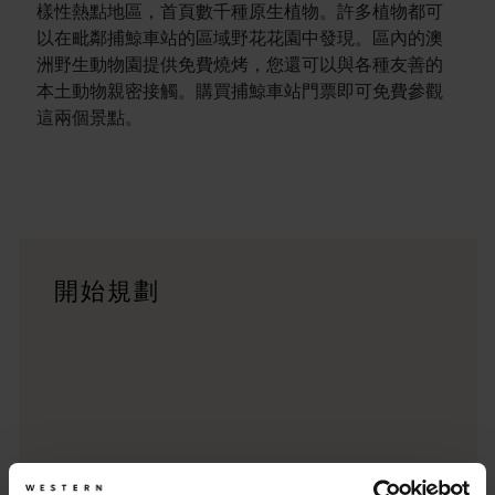
樣性熱點地區，首頁數千種原生植物。許多植物都可
以在毗鄰捕鯨車站的區域野花花園中發現。區內的澳
洲野生動物園提供免費燒烤，您還可以與各種友善的
本土動物親密接觸。購買捕鯨車站門票即可免費參觀
這兩個景點。
行程
<p>在橫跨西澳州迷人風景的史詩級歷奇中，盡享寬廣道路的浪漫風情
旅遊故事
開始規劃
<p>準備好探索西澳州了嗎？瀏覽一下這些位於西澳州各地的歷
行程規劃工具
從標誌性的旅遊目的地與精彩難忘的自駕遊行程，到人跡罕至的