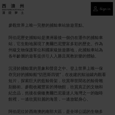
Sign in
參觀世界上唯一完整的捕鯨車站旅遊景點。
阿伯尼歷史捕鯨站是澳洲最後一個仍在運作的捕鯨車
站，它生動地展現了奧爾巴尼豐富多彩的歷史。作為
州級文物保護單位和國家級旅遊勝地，此捕鯨車站為
各年齡層的遊客提供引人入勝且寓教於樂的體驗。
沉浸於捕鯨業的景象和聲音之中。登上世界上唯一保
存完好的捕鯨船“切恩斯四號”，在改建的鯨油罐內觀看
短片，探索巨大的藍鯨骨架，欣賞舉世聞名的鯨骨雕
刻藝術。參觀收藏豐富的博物館，欣賞真正的文物和
紀念品，然後在俯瞰奧爾巴尼最迷人海灣之一的咖啡
館裡，一邊欣賞壯麗的海景，一邊放鬆身心。
阿伯尼位於西南澳的南部大區，是全球公認的生物多