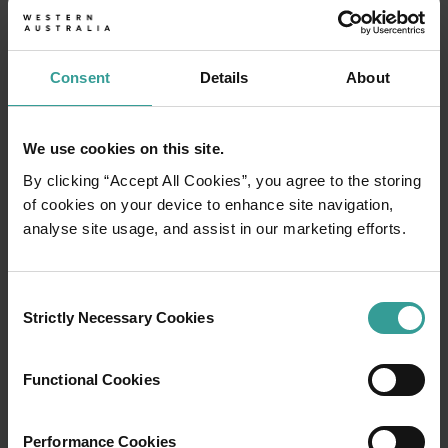
Consent
Details
About
We use cookies on this site.
By clicking “Accept All Cookies”, you agree to the storing
of cookies on your device to enhance site navigation,
analyse site usage, and assist in our marketing efforts.
Consent
01
Strictly Necessary Cookies
/
03
Selection
Functional Cookies
行程
在橫跨西澳州迷人風景的史詩級歷奇中，盡享
Performance Cookies