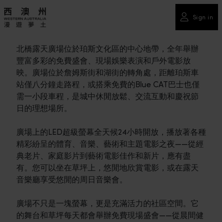
Sign in
北橋露天廣場位於珀斯文化區的中心地帶，全年舉辦
豐富多彩的免費盛會、現場娛樂表演和戶外電影放
映。廣場位於詹姆斯街和湖街的轉角處，距離珀斯車
站僅八分鐘走路程，或搭乘免費的Blue CAT巴士也僅
需一小段車程，是城中休閒放鬆、交流互動和慶祝節
日的理想場所。
廣場上的LED超級螢幕全天候24小時開放，播放著各種
精彩紛呈的體育、音樂、藝術和主題電影之夜——從經
典老片、家庭影片到藝術電影佳作和新片，應有盡
有。您可以坐在草坪上，悠閒地欣賞電影，或在露天
音樂廳享受悠閒的周日音樂會。
廣場不只是一塊螢幕，更是充滿活力的社區空間。它
的舞台和草坪每天都會舉辦免費現場盛會——從晨間健