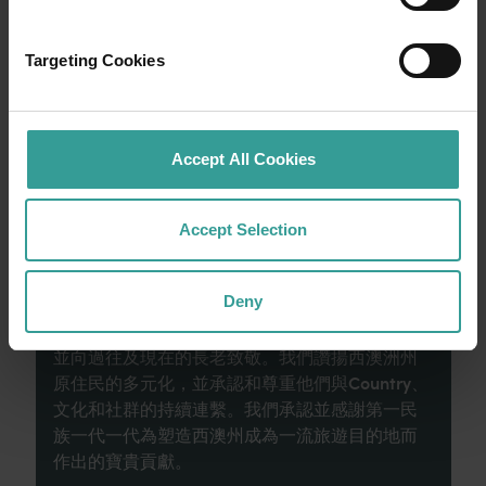
寬廣道路的浪漫風情。
Targeting Cookies
就從珀斯 (Perth) 開始吧，這是澳洲陽光最燦爛
的首都，同時亦是繁華熱鬧的文化樞紐。這裡
的自然景點和富有想像力的餐飲地點為您寫下
田園詩篇般的美好開始。
Accept All Cookies
閱讀更多
閱讀更多
Accept Selection
Deny
西澳州旅遊局承認原住民為西澳州傳統監護人，
並向過往及現在的長老致敬。我們讚揚西澳洲州
原住民的多元化，並承認和尊重他們與Country、
文化和社群的持續連繫。我們承認並感謝第一民
族一代一代為塑造西澳州成為一流旅遊目的地而
作出的寶貴貢獻。