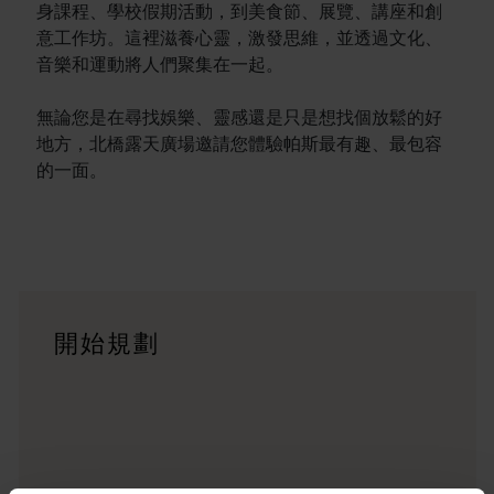
身課程、學校假期活動，到美食節、展覽、講座和創
意工作坊。這裡滋養心靈，激發思維，並透過文化、
音樂和運動將人們聚集在一起。
無論您是在尋找娛樂、靈感還是只是想找個放鬆的好
地方，北橋露天廣場邀請您體驗帕斯最有趣、最包容
的一面。
行程
<p>在橫跨西澳州迷人風景的史詩級歷奇中，盡享寬廣道路的浪漫風情
旅遊故事
開始規劃
<p>準備好探索西澳州了嗎？瀏覽一下這些位於西澳州各地的歷
行程規劃工具
從標誌性的旅遊目的地與精彩難忘的自駕遊行程，到人跡罕至的