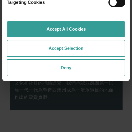
Targeting Cookies
的自然景點和富有想像力的餐飲地點為您寫下
田園詩篇般的美好開始。
閱讀更多
Accept All Cookies
閱讀更多
Accept Selection
西澳州旅遊局承認原住民為西澳州傳統監護人，
Deny
並向過往及現在的長老致敬。我們讚揚西澳洲州
原住民的多元化，並承認和尊重他們與Country、
文化和社群的持續連繫。我們承認並感謝第一民
族一代一代為塑造西澳州成為一流旅遊目的地而
作出的寶貴貢獻。