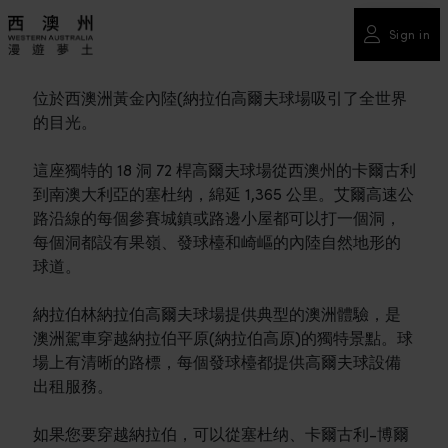
Sign in
位於西澳洲黃金內陸(納拉伯高爾夫球場吸引了全世界
的目光。
這座獨特的 18 洞 72 桿高爾夫球場從西澳州的卡爾古利
到南澳大利亞的塞杜纳，綿延 1,365 公里。艾爾高速公
路沿線的每個參賽城鎮或路邊小屋都可以打一個洞，
每個洞都設有果嶺、發球檯和崎嶇的內陸自然地形的
球道。
納拉伯林納拉伯高爾夫球場提供典型的澳洲體驗，是
澳洲駕車穿越納拉伯平原(納拉伯高原)的獨特景點。球
場上有清晰的路標，每個發球檯都提供高爾夫球設備
出租服務。
如果您要穿越納拉伯，可以從塞杜纳、卡爾古利-博爾