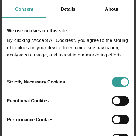
Consent
Details
About
We use cookies on this site.
By clicking “Accept All Cookies”, you agree to the storing
of cookies on your device to enhance site navigation,
analyse site usage, and assist in our marketing efforts.
01
/
03
Consent
Strictly Necessary Cookies
Selection
行程
Functional Cookies
在橫跨西澳州迷人風景的史詩級歷奇中，盡享
寬廣道路的浪漫風情。
Performance Cookies
就從珀斯 (Perth) 開始吧，這是澳洲陽光最燦爛
的首都，同時亦是繁華熱鬧的文化樞紐。這裡