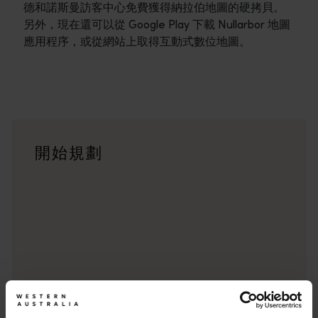
德和諾斯曼訪客中心免費獲得納拉伯地圖的硬拷貝。
另外，現在還可以從 Google Play 下載 Nullarbor 地圖
應用程序，或從網站上取得互動式數位地圖。
行程
<p>在橫跨西澳州迷人風景的史詩級歷奇中，盡享寬廣道路的浪漫風情
旅遊故事
開始規劃
<p>準備好探索西澳州了嗎？瀏覽一下這些位於西澳州各地的歷
行程規劃工具
從標誌性的旅遊目的地與精彩難忘的自駕遊行程，到人跡罕至的