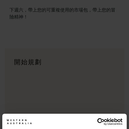
下週六，帶上您的可重複使用的市場包，帶上您的冒
險精神！
行程
<p>在橫跨西澳州迷人風景的史詩級歷奇中，盡享寬廣道路的浪漫風情
旅遊故事
開始規劃
<p>準備好探索西澳州了嗎？瀏覽一下這些位於西澳州各地的歷
行程規劃工具
從標誌性的旅遊目的地與精彩難忘的自駕遊行程，到人跡罕至的