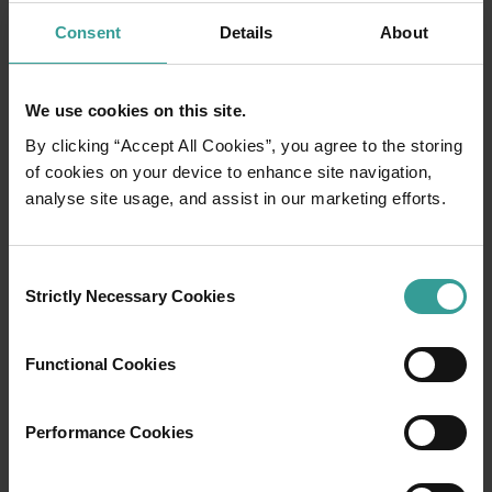
Consent
Details
About
We use cookies on this site.
By clicking “Accept All Cookies”, you agree to the storing
of cookies on your device to enhance site navigation,
analyse site usage, and assist in our marketing efforts.
01
/
03
Consent
Strictly Necessary Cookies
Selection
行程
Functional Cookies
在橫跨西澳州迷人風景的史詩級歷奇中，盡享
寬廣道路的浪漫風情。
Performance Cookies
就從珀斯 (Perth) 開始吧，這是澳洲陽光最燦爛
的首都，同時亦是繁華熱鬧的文化樞紐。這裡