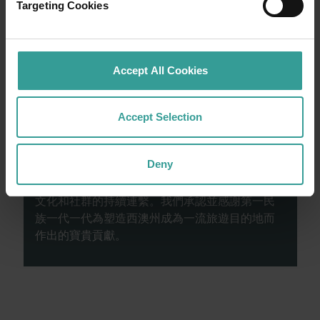
Targeting Cookies
的自然景點和富有想像力的餐飲地點為您寫下
田園詩篇般的美好開始。
閱讀更多
Accept All Cookies
閱讀更多
Accept Selection
西澳州旅遊局承認原住民為西澳州傳統監護人，
Deny
並向過往及現在的長老致敬。我們讚揚西澳洲州
原住民的多元化，並承認和尊重他們與Country、
文化和社群的持續連繫。我們承認並感謝第一民
族一代一代為塑造西澳州成為一流旅遊目的地而
作出的寶貴貢獻。