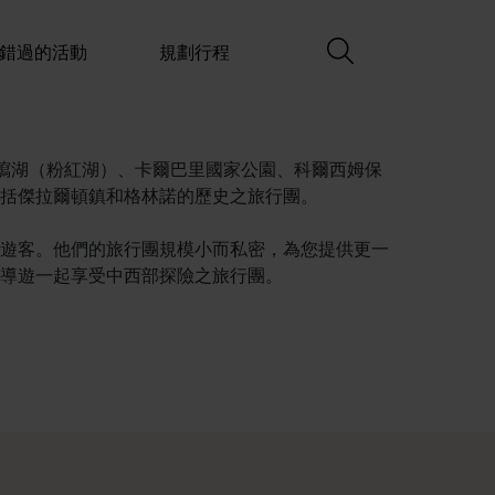
錯過的活動
規劃行程
特瀉湖（粉紅湖）、卡爾巴里國家公園、科爾西姆保
括傑拉爾頓鎮和格林諾的歷史之旅行團。
遊客。他們的旅行團規模小而私密，為您提供更一
導遊一起享受中西部探險之旅行團。
。 <br> &nbsp;<br> 就從珀斯 (Perth) 開
奇旅程吧。您可按照地點和體驗來篩選內容，以找出與您相似的旅