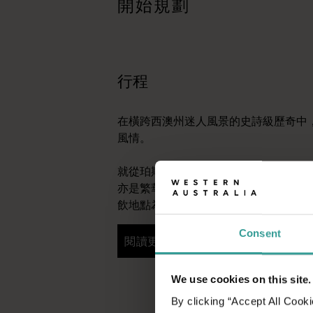
開始規劃
行程規劃工具
從標誌性的旅遊目的地與精彩難忘的自駕遊行程，到人跡罕至的
行程
在橫跨西澳州迷人風景的史詩級歷奇中
風情。
就從珀斯 (Perth) 開始吧，這是澳
亦是繁華熱鬧的文化樞紐。這裡的自然
飲地點為您寫下田園詩篇般的美好開始
Consent
閱讀更多
閱讀更多
We use cookies on this site.
By clicking “Accept All Cooki