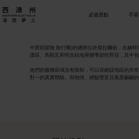
必遊景點
不容
中西部探險 旅行團)的總部位於傑拉爾頓，在赫
護區、馬勒瓦和明吉鈕地舉辦季節性野花，其中包
他們的服務區域沒有限制，可以容納該地區的所有
對一的真實體驗。與熱情、經驗豐富且風度翩翩的
行程
<p>在橫跨西澳州迷人風景的史詩級歷奇中，盡享寬廣道路的浪漫風情
旅遊故事
<p>準備好探索西澳州了嗎？瀏覽一下這些位於西澳州各地的歷