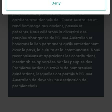
Deny
Tourism Western Australia reconnaît que les
peuples aborigènes d'Australie sont les
gardiens traditionnels de l'Ouest Australien et
rend hommage aux anciens, passés et
présents. Nous célébrons la diversité des
peuples aborigènes de l'Ouest Australien et
honorons le lien permanent qu'ils entretiennent
avec le pays, la culture et la communauté. Nous
reconnaissons et apprécions les contributions
inestimables apportées par les peuples des
Premières nations à travers de nombreuses
générations, lesquelles ont permis à l'Ouest
Australien de devenir une destination de
premier choix.