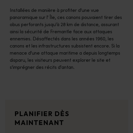
Installées de manière à profiter d'une vue
panoramique sur l' Île, ces canons pouvaient tirer des
obus perforants jusqu'à 28 km de distance, assurant
ainsi la sécurité de Fremantle face aux attaques
ennemies. Désaffectés dans les années 1960, les
canons et les infrastructures subsistent encore. Si la
menace d'une attaque maritime a depuis longtemps
disparu, les visiteurs peuvent explorer le site et
s'imprégner des récits d'antan.
Itinéraires de voyage
<p>Prenez la route pour vivre une expérience spectaculaire qui 
Récits de voyage
PLANIFIER DÈS
<p>Découvrez la région à travers les yeux des habitants, de t
MAINTENANT
Planificateur de voyage