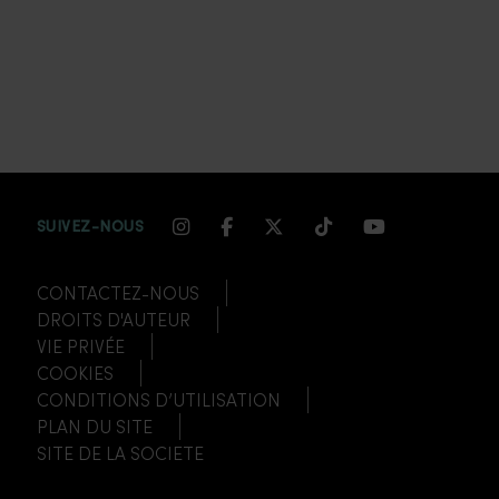
INSTAGRAM CHANNEL LINK
FACEBOOK CHANNEL LIN
TWITTER CHANNEL LI
TIKTOK CHANNEL
YOUTUBE CH
SUIVEZ-NOUS
CONTACTEZ-NOUS
DROITS D'AUTEUR
VIE PRIVÉE
COOKIES
CONDITIONS D’UTILISATION
PLAN DU SITE
SITE DE LA SOCIETE