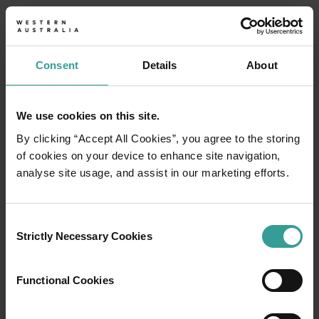
Consent
Details
About
Tourism Western Australia reconnaît que les
peuples aborigènes d'Australie sont les
We use cookies on this site.
gardiens traditionnels de l'Ouest Australien et
By clicking “Accept All Cookies”, you agree to the storing
rend hommage aux anciens, passés et
of cookies on your device to enhance site navigation,
présents. Nous célébrons la diversité des
analyse site usage, and assist in our marketing efforts.
peuples aborigènes de l'Ouest Australien et
honorons le lien permanent qu'ils entretiennent
avec le pays, la culture et la communauté. Nous
Consent
reconnaissons et apprécions les contributions
Strictly Necessary Cookies
Selection
inestimables apportées par les peuples des
Premières nations à travers de nombreuses
Functional Cookies
générations, lesquelles ont permis à l'Ouest
Australien de devenir une destination de