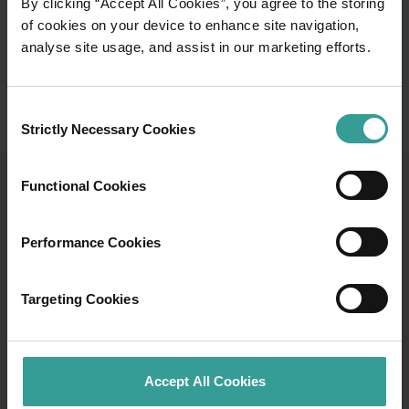
By clicking “Accept All Cookies”, you agree to the storing
of cookies on your device to enhance site navigation,
Lire la suite
analyse site usage, and assist in our marketing efforts.
Lire la suite
Consent
Strictly Necessary Cookies
Selection
Functional Cookies
DÉCOUVREZ DES CIRCUITS
ABORIGÈNES ET DES
Performance Cookies
EXPÉRIENCES GUIDÉES
Découvrez l'Ouest Australien à travers les
Targeting Cookies
yeux de la plus ancienne culture vivante au
monde en participant à une expérience
guidée par un membre du peuple aborigène.
Accept All Cookies