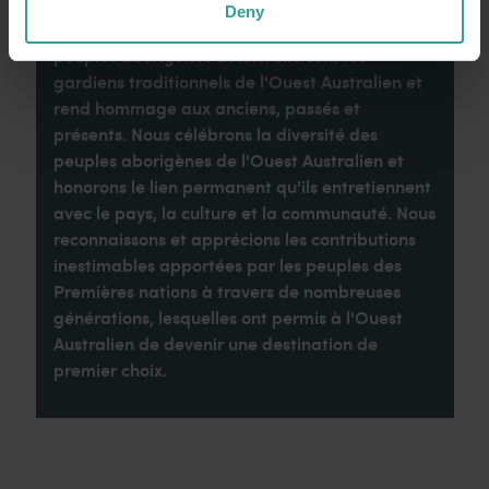
Deny
Tourism Western Australia reconnaît que les
peuples aborigènes d'Australie sont les
gardiens traditionnels de l'Ouest Australien et
rend hommage aux anciens, passés et
présents. Nous célébrons la diversité des
peuples aborigènes de l'Ouest Australien et
honorons le lien permanent qu'ils entretiennent
avec le pays, la culture et la communauté. Nous
reconnaissons et apprécions les contributions
inestimables apportées par les peuples des
Premières nations à travers de nombreuses
générations, lesquelles ont permis à l'Ouest
Australien de devenir une destination de
premier choix.