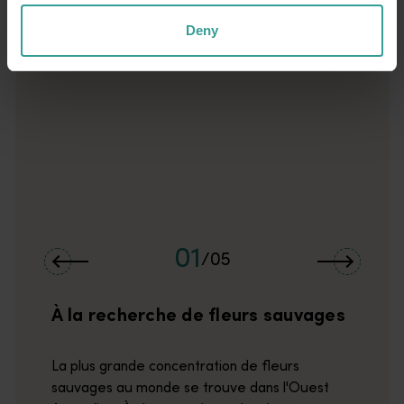
<p>Émerveillez-vous devant le plus grand plateau monoclinal a
Deny
01
/
05
À la recherche de fleurs sauvages
La plus grande concentration de fleurs
sauvages au monde se trouve dans l'Ouest