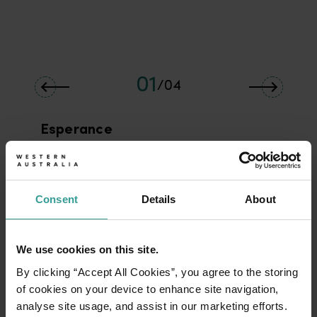
01
/
04
Esperance
Propice à la détente, la ville emblématique
d'Esperance (Kepa Kurl) porte parfaitement
Consent
Details
About
son nom. Posez votre serviette sur le sable le
plus blanc que vous puissiez jamais rencontrer
et admirez les kangourous se prélasser sur le
We use cookies on this site.
rivage de Lucky Bay ou réservez un circuit à
destination des îles préservées du Recherche
By clicking “Accept All Cookies”, you agree to the storing
Archipelago. Envie d'un moment de détente ?
of cookies on your device to enhance site navigation,
Situé sur le littoral, ce véritable havre de paix
analyse site usage, and assist in our marketing efforts.