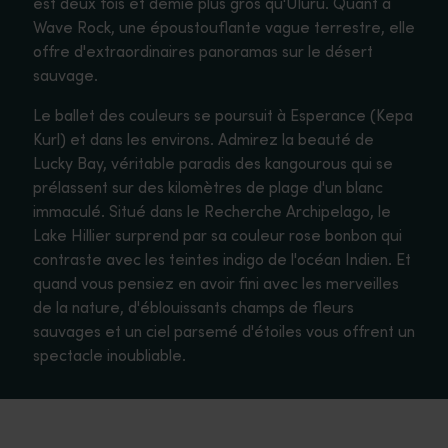
est deux fois et demie plus gros qu'Uluru. Quant à
Wave Rock, une époustouflante vague terrestre, elle
offre d'extraordinaires panoramas sur le désert
sauvage.
Le ballet des couleurs se poursuit à Esperance (Kepa
Kurl) et dans les environs. Admirez la beauté de
Lucky Bay, véritable paradis des kangourous qui se
prélassent sur des kilomètres de plage d'un blanc
immaculé. Situé dans le Recherche Archipelago, le
Lake Hillier surprend par sa couleur rose bonbon qui
contraste avec les teintes indigo de l'océan Indien. Et
quand vous pensiez en avoir fini avec les merveilles
de la nature, d'éblouissants champs de fleurs
sauvages et un ciel parsemé d'étoiles vous offrent un
spectacle inoubliable.
Esperance
<p>Propice à la détente, la ville emblématique d'Esperance (Kep