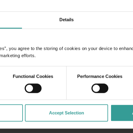
aysages captivants
erth, ville la plus
rel dynamique. Pour
Details
cette ville idyllique
chées en pleine
inaires originales.
es”, you agree to the storing of cookies on your device to enhan
 marketing efforts.
Functional Cookies
Performance Cookies
Accept Selection