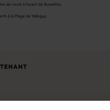
tes de route à l'ouest de Busselton.
erth à la Plage de Yallingup.
vous fera tomber sous le charme des paysages captivants de l'Ou
ouristes et d'experts.</p>
NTENANT
 sauvages hors des sentiers battus, nous avons les moyens de réa
nce spectaculaire qui