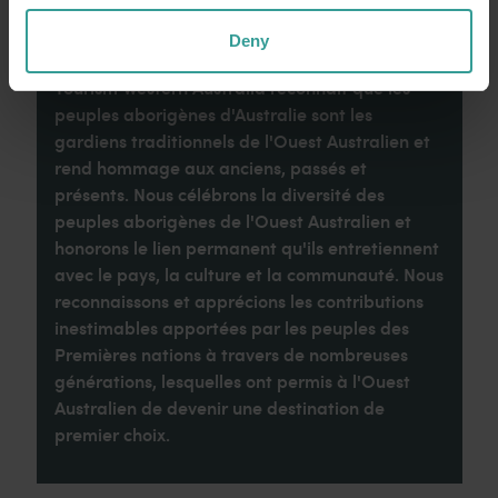
Deny
Tourism Western Australia reconnaît que les
peuples aborigènes d'Australie sont les
gardiens traditionnels de l'Ouest Australien et
rend hommage aux anciens, passés et
présents. Nous célébrons la diversité des
peuples aborigènes de l'Ouest Australien et
honorons le lien permanent qu'ils entretiennent
avec le pays, la culture et la communauté. Nous
reconnaissons et apprécions les contributions
inestimables apportées par les peuples des
Premières nations à travers de nombreuses
générations, lesquelles ont permis à l'Ouest
Australien de devenir une destination de
premier choix.