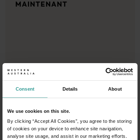
MAINTENANT
Planificateur de voyage
Destinations emblématiques, road trips inoubliables ou contrées
Consent
Details
About
We use cookies on this site.
By clicking “Accept All Cookies”, you agree to the storing
of cookies on your device to enhance site navigation,
analyse site usage, and assist in our marketing efforts.