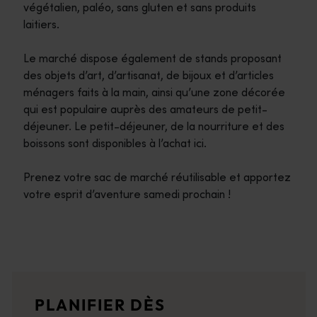
végétalien, paléo, sans gluten et sans produits
laitiers.
Le marché dispose également de stands proposant
des objets d’art, d’artisanat, de bijoux et d’articles
ménagers faits à la main, ainsi qu’une zone décorée
qui est populaire auprès des amateurs de petit-
déjeuner. Le petit-déjeuner, de la nourriture et des
boissons sont disponibles à l’achat ici.
Prenez votre sac de marché réutilisable et apportez
votre esprit d’aventure samedi prochain !
Itinéraires de voyage
<p>Prenez la route pour vivre une expérience spectaculaire qui 
Récits de voyage
PLANIFIER DÈS
<p>Découvrez la région à travers les yeux des habitants, de t