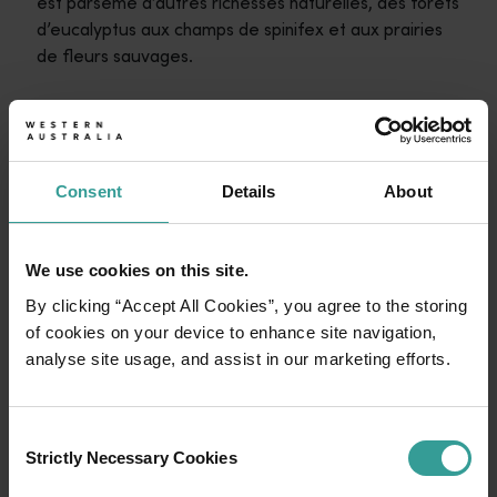
est parsemé d’autres richesses naturelles, des forêts
d’eucalyptus aux champs de spinifex et aux prairies
de fleurs sauvages.
Itinéraires de voyage
<p>Prenez la route pour vivre une expérience spectaculaire qui 
Consent
Details
About
Récits de voyage
PLANIFIER DÈS
<p>Découvrez la région à travers les yeux des habitants, de t
MAINTENANT
We use cookies on this site.
Planificateur de voyage
Destinations emblématiques, road trips inoubliables ou contrées
By clicking “Accept All Cookies”, you agree to the storing
of cookies on your device to enhance site navigation,
analyse site usage, and assist in our marketing efforts.
Consent
Strictly Necessary Cookies
Selection