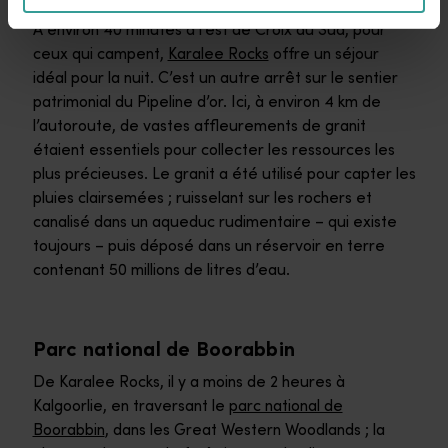
À environ 40 minutes à l’est de Croix du Sud, pour
ceux qui campent,
Karalee Rocks
offre un séjour
idéal pour la nuit. C’est un autre arrêt sur le sentier
patrimonial du Pipeline d’or. Ici, à environ 4 km de
l’autoroute, de vastes affleurements de granit
étaient essentiels pour collecter les ressources les
plus précieuses. Le granit a été utilisé pour capter les
pluies clairsemées ; ruisselant sur les rochers et
canalisé dans un aqueduc rudimentaire – qui existe
toujours – puis déposé dans un réservoir en terre
contenant 50 millions de litres d’eau.
Parc national de Boorabbin
De Karalee Rocks, il y a moins de 2 heures à
Kalgoorlie, en traversant le
parc national de
Boorabbin
, dans les Great Western Woodlands ; la