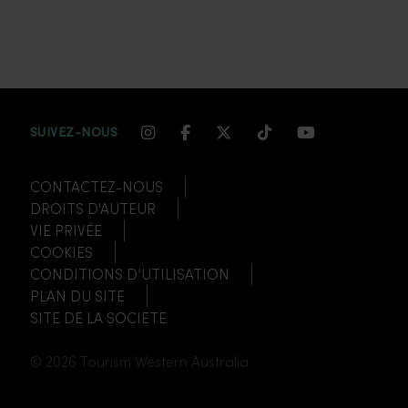
INSTAGRAM CHANNEL LINK
FACEBOOK CHANNEL LIN
TWITTER CHANNEL LI
TIKTOK CHANNEL
YOUTUBE CH
SUIVEZ-NOUS
CONTACTEZ-NOUS
DROITS D'AUTEUR
VIE PRIVÉE
COOKIES
CONDITIONS D’UTILISATION
PLAN DU SITE
SITE DE LA SOCIETE
© 2026 Tourism Western Australia