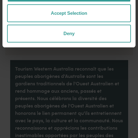
attractions touristiques nichées en pleine
nature et proposant des expériences
Accept Selection
culinaires originales.
Lire la suite
Deny
Lire la suite
Tourism Western Australia reconnaît que les
peuples aborigènes d'Australie sont les
gardiens traditionnels de l'Ouest Australien et
rend hommage aux anciens, passés et
présents. Nous célébrons la diversité des
peuples aborigènes de l'Ouest Australien et
honorons le lien permanent qu'ils entretiennent
avec le pays, la culture et la communauté. Nous
reconnaissons et apprécions les contributions
inestimables apportées par les peuples des