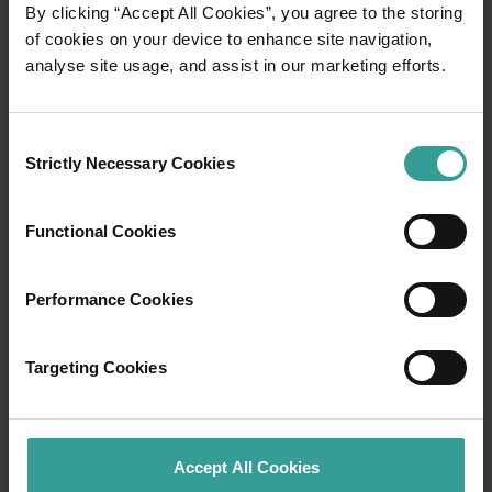
By clicking “Accept All Cookies”, you agree to the storing
of cookies on your device to enhance site navigation,
analyse site usage, and assist in our marketing efforts.
Consent
Strictly Necessary Cookies
Selection
01
/
03
Functional Cookies
Itinéraires de voyage
Performance Cookies
Prenez la route pour vivre une expérience
spectaculaire qui vous fera tomber sous le
charme des paysages captivants de l'Ouest
Targeting Cookies
Australien. Point de départ : Perth, ville la plus
ensoleillée d'Australie et centre culturel
dynamique. Pour commencer votre séjour, rien
Accept All Cookies
de tel que cette ville idyllique abritant des