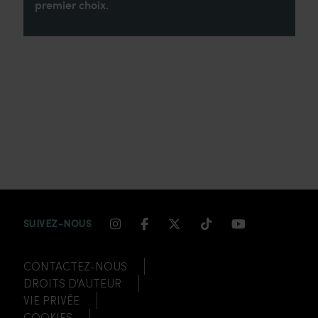
premier choix.
INSTAGRAM CHANNEL LINK
FACEBOOK CHANNEL LIN
TWITTER CHANNEL LI
TIKTOK CHANNEL
YOUTUBE CH
SUIVEZ-NOUS
CONTACTEZ-NOUS
DROITS D'AUTEUR
VIE PRIVÉE
COOKIES