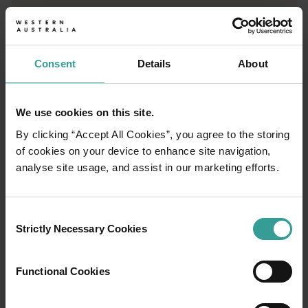
01
/
03
Consent
Details
About
Itinéraires de voyage
We use cookies on this site.
By clicking “Accept All Cookies”, you agree to the storing
Prenez la route pour vivre une expérience
of cookies on your device to enhance site navigation,
spectaculaire qui vous fera tomber sous le
analyse site usage, and assist in our marketing efforts.
charme des paysages captivants de l'Ouest
Australien. Point de départ : Perth, ville la plus
ensoleillée d'Australie et centre culturel
Consent
dynamique. Pour commencer votre séjour, rien
Strictly Necessary Cookies
Selection
de tel que cette ville idyllique abritant des
attractions touristiques nichées en pleine
Functional Cookies
nature et proposant des expériences
culinaires originales.