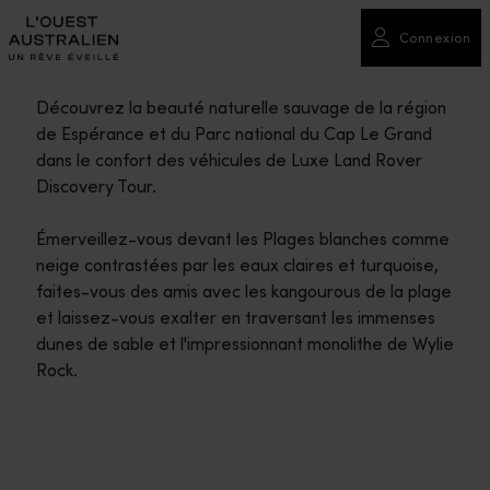
Connexion
Découvrez la beauté naturelle sauvage de la région
de Espérance et du Parc national du Cap Le Grand
dans le confort des véhicules de Luxe Land Rover
Discovery Tour.
Émerveillez-vous devant les Plages blanches comme
neige contrastées par les eaux claires et turquoise,
faites-vous des amis avec les kangourous de la plage
et laissez-vous exalter en traversant les immenses
dunes de sable et l'impressionnant monolithe de Wylie
Rock.
Itinéraires de voyage
<p>Prenez la route pour vivre une expérience spectaculaire qui 