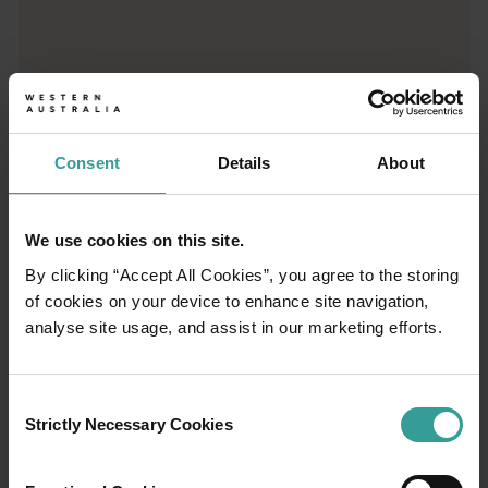
Consent
Details
About
01
We use cookies on this site.
/
03
By clicking “Accept All Cookies”, you agree to the storing
of cookies on your device to enhance site navigation,
Rute perjalanan
analyse site usage, and assist in our marketing efforts.
Rasakan romansa jalanan terbuka dalam
petualangan epik melintasi lanskap Australia
Consent
Strictly Necessary Cookies
Barat yang menawan.
Selection
Mulailah di Perth, ibu kota tercerah Australia