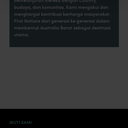
berkelanjutan mereka dengan Country,
budaya, dan komunitas. Kami mengakui dan
menghargai kontribusi berharga masyarakat
First Nations dari generasi ke generasi dalam
membentuk Australia Barat sebagai destinasi
utama.
INSTAGRAM
FACEBOOK
TWITTER
TIKTOK
YOUTUBE
IKUTI KAMI