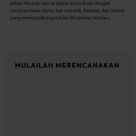
pilihan hiburan ada di depan pintu Anda dengan
restoran kelas dunia, bar menarik, belanja, dan teater
yang menampilkan produksi Broadway terbaru.
Rute perjalanan
<p>Rasakan romansa jalanan terbuka dalam petualangan epik mel
Cerita-cerita perjalanan
MULAILAH MERENCANAKAN
<p>Siap untuk mengeksplorasi? Bacalah berbagai petualangan d
Perencana perjalanan
Dari destinasi ikonik dan perjalanan darat yang tak terlupak