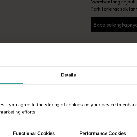
Membentang sejauh 65
Park terletak sekitar
empat setengah jam 
Baca selengkapny
Baca sel
Details
es”, you agree to the storing of cookies on your device to enhan
 marketing efforts.
Functional Cookies
Performance Cookies