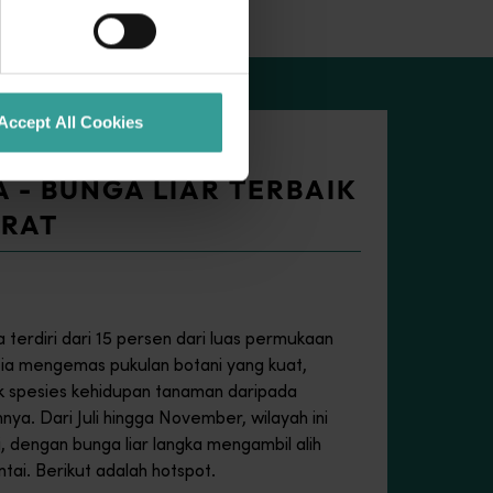
botani yang kuat, membanggakan lebih banyak spesies kehidupan 
ng menakjubkan, seni mural yang menakjubkan, dan penampakan
Accept All Cookies
- TEMPAT UNTUK
A - BUNGA LIAR TERBAIK
ARAT
 terdiri dari 15 persen dari luas permukaan
i ia mengemas pukulan botani yang kuat,
 spesies kehidupan tanaman daripada
ya. Dari Juli hingga November, wilayah ini
 dengan bunga liar langka mengambil alih
ntai. Berikut adalah hotspot.