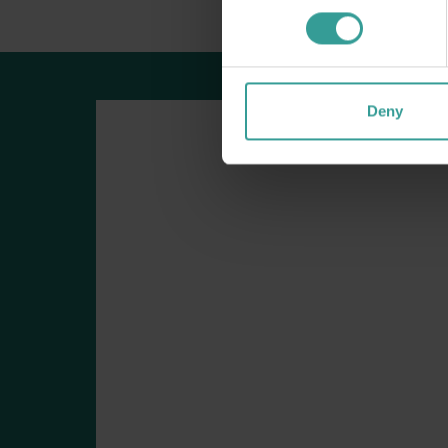
Lima Tempat - tempat untuk dilihat Bunga - bunga liar Terbaik 
<p>Selatan Barat mungkin hanya terdiri dari 15 persen dari lua
Killer Whale dan Silo Art Trail: Perth ke Esperance
<p>Perjalanan darat yang luar biasa dari Perth ke Esperance
Deny