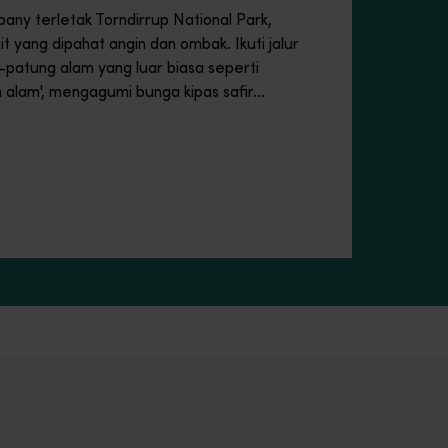
any terletak Torndirrup National Park,
t yang dipahat angin dan ombak. Ikuti jalur
g-patung alam yang luar biasa seperti
 alam', mengagumi bunga kipas safir...
pnya