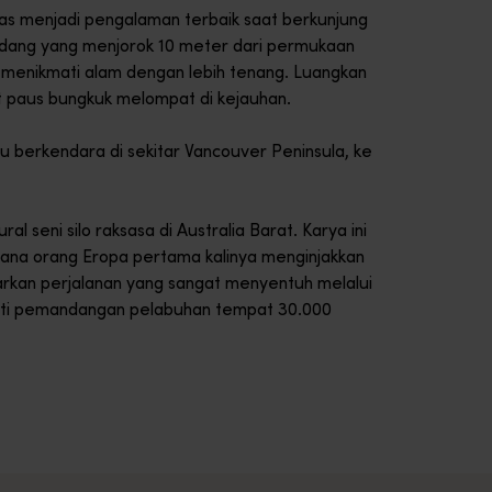
atas menjadi pengalaman terbaik saat berkunjung
andang yang menjorok 10 meter dari permukaan
 menikmati alam dengan lebih tenang. Luangkan
 paus bungkuk melompat di kejauhan.
mu berkendara di sekitar Vancouver Peninsula, ke
l seni silo raksasa di Australia Barat. Karya ini
na orang Eropa pertama kalinya menginjakkan
arkan perjalanan yang sangat menyentuh melalui
mati pemandangan pelabuhan tempat 30.000
gan lanskap pegunungan &nbsp;Stirling Range National Park yan