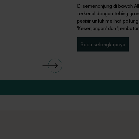
Di semenanjung di bawah Alb
terkenal dengan tebing grani
pesisir untuk melihat patun
'Kesenjangan' dan 'Jembatan
Baca selengkapnya
Baca selengka