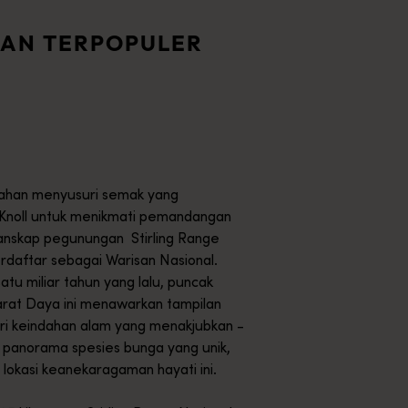
kap Warisan Nasional paling beragam di dunia.</p>
AN TERPOPULER
erjalan di puncak setinggi 670 meter dan menikmati pemandang
ndah dari barat daya Australia Barat ke Kimberley. Antara Jan
lajahan menyusuri semak yang
 Knoll untuk menikmati pemandangan
anskap pegunungan Stirling Range
erdaftar sebagai Warisan Nasional.
atu miliar tahun yang lalu, puncak
Barat Daya ini menawarkan tampilan
ri keindahan alam yang menakjubkan -
panorama spesies bunga yang unik,
lokasi keanekaragaman hayati ini.