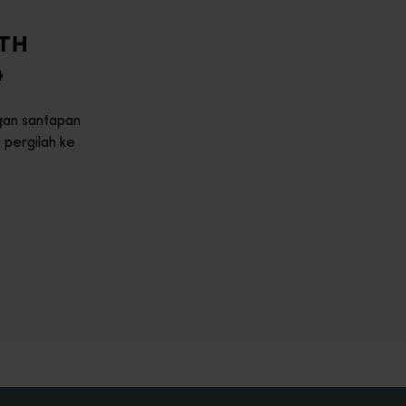
TH
4
ngan santapan
 pergilah ke