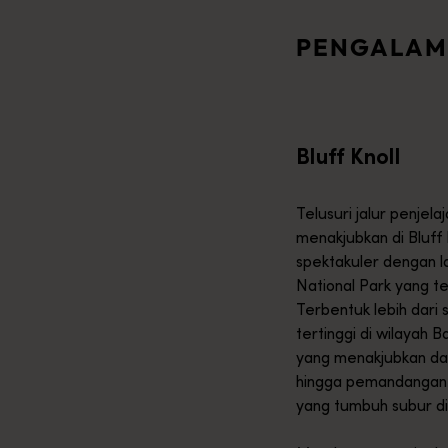
i-hati dengan latar belakang yang mencolok dari beberapa lans
PENGALAM
anit yang menakjubkan di Castle Rock mengundang Anda untuk B
Bluff Knoll
ika mereka bermigrasi tahunan dari Mei hingga Desember, berpi
Telusuri jalur penje
menakjubkan di Bluff
spektakuler dengan l
National Park yang t
Terbentuk lebih dari s
tertinggi di wilayah 
yang menakjubkan da
hingga pemandangan 
yang tumbuh subur di 