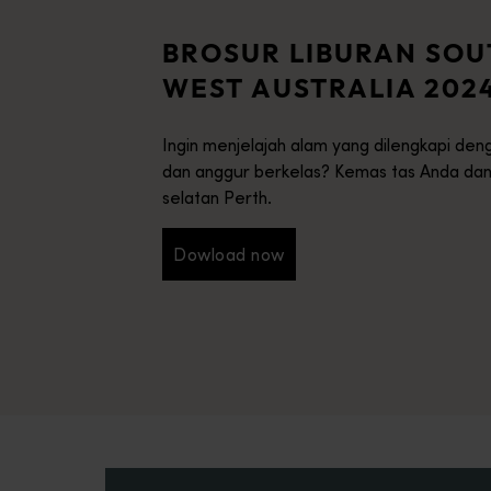
BROSUR LIBURAN SOU
WEST AUSTRALIA 202
Ingin menjelajah alam yang dilengkapi de
dan anggur berkelas? Kemas tas Anda dan
selatan Perth.
Dowload now
Dowload now