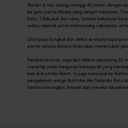
Berdiri di tepi tebing setinggi 40 meter dengan 
ke garis pantai Albany yang sangat menawan. The
batu. Tidak jauh dari sana, formasi bebatuan be
waktu sejenak untuk memandang cakrawala: anta
Lihat paus bungkuk dari dekat di wisata kapal pe
pantai rahasia dimana Anda akan menemukan jalur 
Kembali ke kota, naga laut delima ​​​​sepanjang 35
menetap pada bangunan bersejarah yang berasal
kaki di Australia Barat. Ia juga menunjuk ke Na
pengalaman warga Australia dan Selandia Baru 
tentara berangkat, banyak dari mereka tak pernah 
Bluff Knoll
<p>Telusuri jalur penjelajahan menyusuri semak yang menakjubk