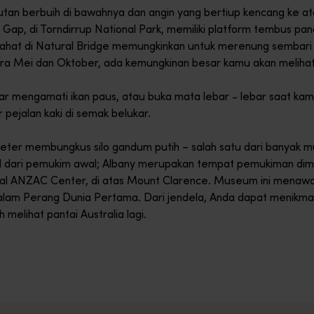
lautan berbuih di bawahnya dan angin yang bertiup kencang ke 
 Gap, di Torndirrup National Park, memiliki platform tembus p
rpahat di Natural Bridge memungkinkan untuk merenung sembari
ra Mei dan Oktober, ada kemungkinan besar kamu akan melihat
siar mengamati ikan paus, atau buka mata lebar - lebar saat ka
pejalan kaki di semak belukar.
 meter membungkus silo gandum putih – salah satu dari banyak mura
 dari pemukim awal; Albany merupakan tempat pemukiman dima
tional ANZAC Center, di atas Mount Clarence. Museum ini menaw
dalam Perang Dunia Pertama. Dari jendela, Anda dapat menik
melihat pantai Australia lagi.
an di Bluff Knoll untuk menikmati pemandangan spektakuler den