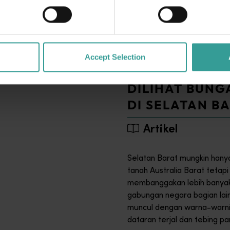
di Selatan Barat
s permukaan tanah Australia Barat tetapi ia mengemas pukulan 
 ini menawarkan banyak hadiah, dengan pemandangan pantai ya
Accept Selection
LIMA TEMPAT 
DILIHAT BUNG
DI SELATAN B
Artikel
Selatan Barat mungkin hanya
tanah Australia Barat tetap
membanggakan lebih banyak
gabungan negara bagian lainn
muncul dengan warna-warni,
dataran terjal dan tebing pa