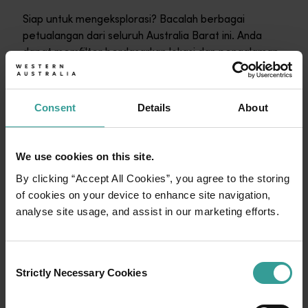
Siap untuk mengeksplorasi? Bacalah berbagai
petualangan dari seluruh Australia Barat ini. Anda
dapat memfilter berdasarkan lokasi dan pengalaman
untuk menemukan cerita yang ditulis oleh wisatawan
seperti Anda.
Consent
Details
About
We use cookies on this site.
By clicking “Accept All Cookies”, you agree to the storing
of cookies on your device to enhance site navigation,
analyse site usage, and assist in our marketing efforts.
Tourism Western Australia mengakui suku
Aborigin sebagai penjaga tradisional Australia
Consent
Barat, dan menghormati Tetua masa lalu dan
Strictly Necessary Cookies
Selection
masa kini. Kami memuliakan keragaman suku
Aborigin Australia Barat dan hubungan