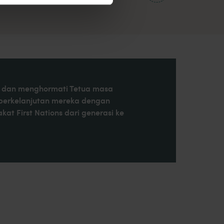
at, dan menghormati Tetua masa
 berkelanjutan mereka dengan
t First Nations dari generasi ke