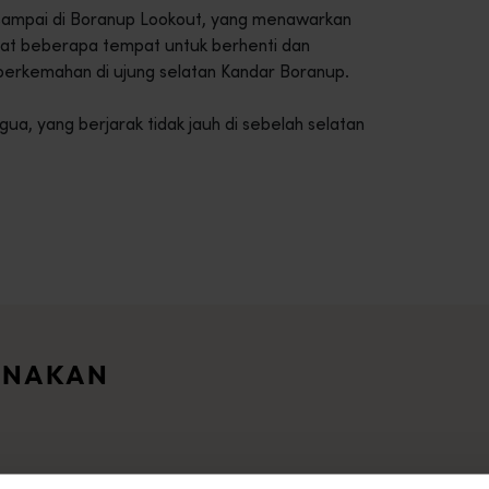
 sampai di Boranup Lookout, yang menawarkan
pat beberapa tempat untuk berhenti dan
perkemahan di ujung selatan Kandar Boranup.
a, yang berjarak tidak jauh di sebelah selatan
intasi lanskap Australia Barat yang menawan.<br> <br> Mulaila
ari seluruh Australia Barat ini. Anda dapat memfilter berdasa
ANAKAN
an hingga area hutan belantara sejati yang terpencil, kami me