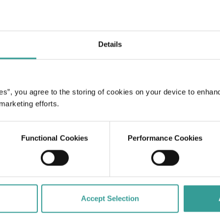
m petualangan epik
 menawan.
Details
tralia dan pusat
i alam dan tempat
engantar yang indah
es”, you agree to the storing of cookies on your device to enhan
 marketing efforts.
 pantai dramatis yang
ikat dan jalur
Functional Cookies
Performance Cookies
mu bisa membenamkan
e atau melakukan
siman. Di utara,
l dan keajaiban laut
Warisan Dunia
Accept Selection