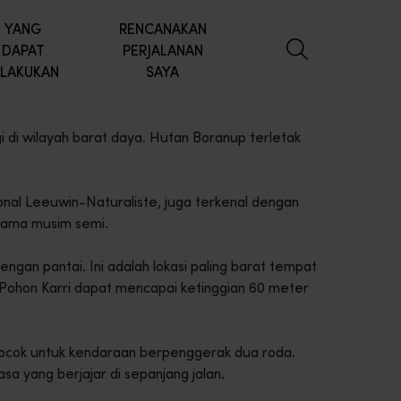
YANG
RENCANAKAN
DAPAT
PERJALANAN
ILAKUKAN
SAYA
i di wilayah barat daya. Hutan Boranup terletak
onal Leeuwin-Naturaliste, juga terkenal dengan
elama musim semi.
ngan pantai. Ini adalah lokasi paling barat tempat
 Pohon Karri dapat mencapai ketinggian 60 meter
 cocok untuk kendaraan berpenggerak dua roda.
a yang berjajar di sepanjang jalan.