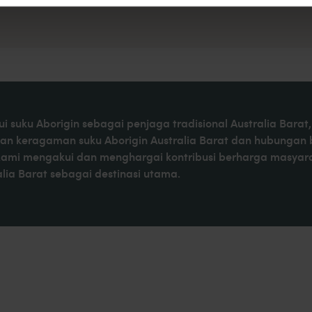
i suku Aborigin sebagai penjaga tradisional Australia Bar
kan keragaman suku Aborigin Australia Barat dan hubungan
Kami mengakui dan menghargai kontribusi berharga masyaraka
ia Barat sebagai destinasi utama.