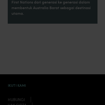
First Nations dari generasi ke generasi dalam
membentuk Australia Barat sebagai destinasi
utama.
INSTAGRAM
FACEBOOK
TWITTER
TIKTOK
YOUTUBE
IKUTI KAMI
HUBUNGI