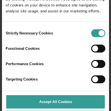
of cookies on your device to enhance site navigation,
analyse site usage, and assist in our marketing efforts.
Consent
Strictly Necessary Cookies
Selection
01
/
03
Functional Cookies
Rute perjalanan
Performance Cookies
Rasakan romansa jalanan terbuka dalam
petualangan epik melintasi lanskap Australia
Targeting Cookies
Barat yang menawan.
Mulailah di Perth, ibu kota tercerah Australia
dan pusat budaya yang berkembang pesat.
Accept All Cookies
Atraksi alam dan tempat makan yang imajinatif