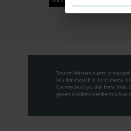
Baca selengkapnya
Baca selengkapnya
Ningaloo Reef yang terdaftar sebagai 
menunggu.
Tourism Western Australia mengaku
lalu dan masa kini. Kami memulia
Country, budaya, dan komunitas. 
generasi dalam membentuk Austral