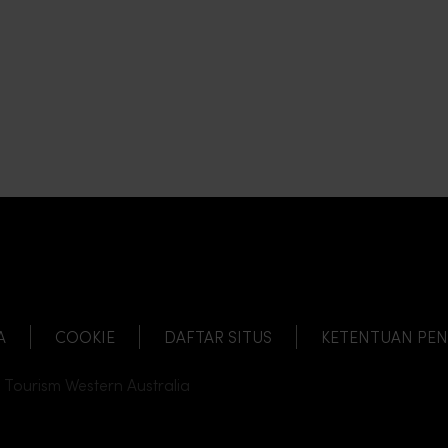
A
COOKIE
DAFTAR SITUS
KETENTUAN PE
 Tourism Western Australia