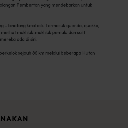
 Petualangan Pemberton yang mendebarkan untuk
 - binatang kecil asli. Termasuk quenda, quokka,
 melihat makhluk-makhluk pemalu dan sulit
ereka ada di sini.
 berkelok sejauh 86 km melalui beberapa Hutan
intasi lanskap Australia Barat yang menawan.<br> <br> Mulaila
ari seluruh Australia Barat ini. Anda dapat memfilter berdasa
ANAKAN