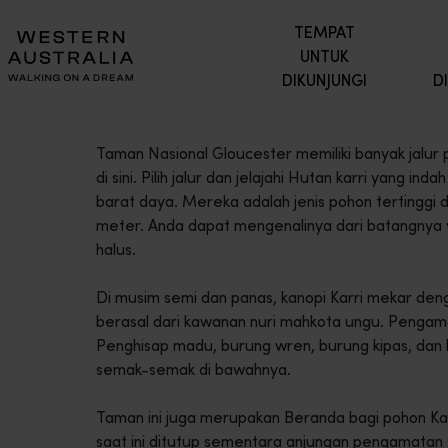
TEMPAT
UNTUK
DIKUNJUNGI
D
Taman Nasional Gloucester memiliki banyak jalur 
di sini. Pilih jalur dan jelajahi Hutan karri yang in
barat daya. Mereka adalah jenis pohon tertinggi 
meter. Anda dapat mengenalinya dari batangnya ya
halus.
Di musim semi dan panas, kanopi Karri mekar deng
berasal dari kawanan nuri mahkota ungu. Pengam
Penghisap madu, burung wren, burung kipas, dan
semak-semak di bawahnya.
Taman ini juga merupakan Beranda bagi pohon Karri
saat ini ditutup sementara anjungan pengamatan 