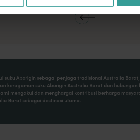
Warisan Dunia
i suku Aborigin sebagai penjaga tradisional Australia Bar
kan keragaman suku Aborigin Australia Barat dan hubungan
Kami mengakui dan menghargai kontribusi berharga masyaraka
ia Barat sebagai destinasi utama.