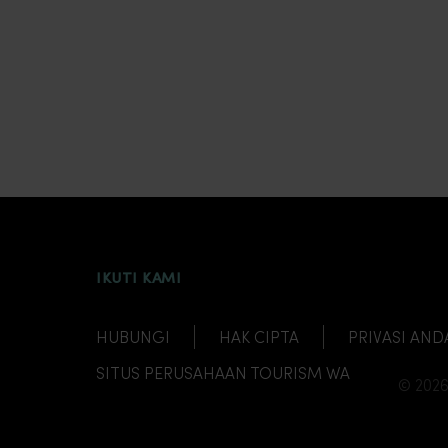
INSTAGRAM
FACEBOOK
TWITTER
TIKTOK
YOUTUBE
IKUTI KAMI
HUBUNGI
HAK CIPTA
PRIVASI AND
SITUS PERUSAHAAN TOURISM WA
© 2026