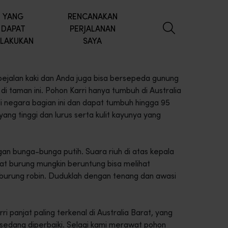
YANG
RENCANAKAN
DAPAT
PERJALANAN
ILAKUKAN
SAYA
pejalan kaki dan Anda juga bisa bersepeda gunung
dah di taman ini. Pohon Karri hanya tumbuh di Australia
di negara bagian ini dan dapat tumbuh hingga 95
ng tinggi dan lurus serta kulit kayunya yang
an bunga-bunga putih. Suara riuh di atas kepala
at burung mungkin beruntung bisa melihat
 burung robin. Duduklah dengan tenang dan awasi
 panjat paling terkenal di Australia Barat, yang
sedang diperbaiki. Selagi kami merawat pohon