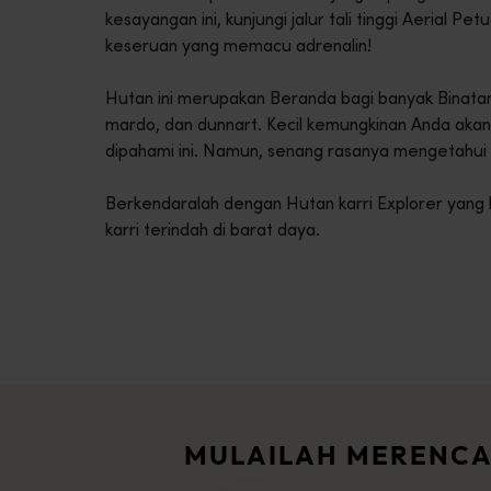
kesayangan ini, kunjungi jalur tali tinggi Aerial
keseruan yang memacu adrenalin!
Hutan ini merupakan Beranda bagi banyak Binatang
mardo, dan dunnart. Kecil kemungkinan Anda akan
dipahami ini. Namun, senang rasanya mengetahui m
Berkendaralah dengan Hutan karri Explorer yang
karri terindah di barat daya.
Rute perjalanan
<p>Rasakan romansa jalanan terbuka dalam petualangan epik mel
Cerita-cerita perjalanan
<p>Siap untuk mengeksplorasi? Bacalah berbagai petualangan d
MULAILAH MERENC
Perencana perjalanan