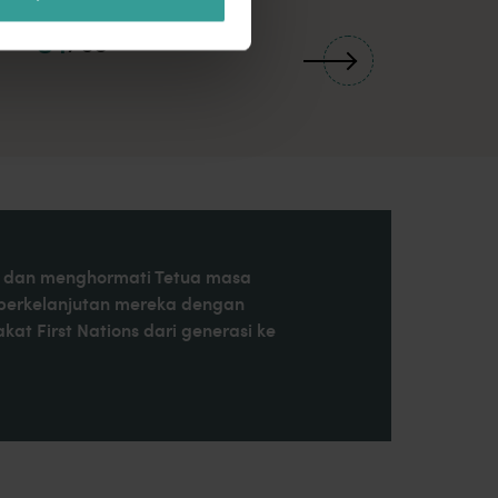
01
/
03
at, dan menghormati Tetua masa
 berkelanjutan mereka dengan
t First Nations dari generasi ke