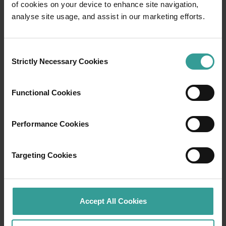
of cookies on your device to enhance site navigation,
analyse site usage, and assist in our marketing efforts.
Consent
Strictly Necessary Cookies
01
Selection
/
03
Functional Cookies
Rute perjalanan
Performance Cookies
Rasakan romansa jalanan terbuka dalam
petualangan epik melintasi lanskap Australia
Barat yang menawan.
Targeting Cookies
Mulailah di Perth, ibu kota tercerah Australia
dan pusat budaya yang berkembang pesat.
Accept All Cookies
Atraksi alam dan tempat makan yang imajinatif
menjadikannya pengantar yang indah untuk