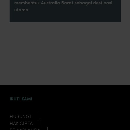
membentuk Australia Barat sebagai destinasi
utama.
INSTAGRAM
FACEBOOK
TWITTER
TIKTOK
YOUTUBE
IKUTI KAMI
HUBUNGI
HAK CIPTA