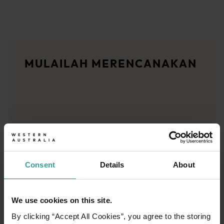
Rute perjalanan
<p>Rasakan romansa jalanan terbuka dalam petualangan epik mel
Cerita-cerita perjalanan
MULAILAH MERENCANAKAN
<p>Siap untuk mengeksplorasi? Bacalah berbagai petualangan d
Perencana perjalanan
Dari destinasi ikonik dan perjalanan darat yang tak terlupak
Consent
Details
About
We use cookies on this site.
By clicking “Accept All Cookies”, you agree to the storing