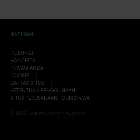
INSTAGRAM
FACEBOOK
TWITTER
TIKTOK
YOUTUBE
IKUTI KAMI
HUBUNGI
HAK CIPTA
PRIVASI ANDA
COOKIE
DAFTAR SITUS
KETENTUAN PENGGUNAAN
SITUS PERUSAHAAN TOURISM WA
© 2026 Tourism Western Australia