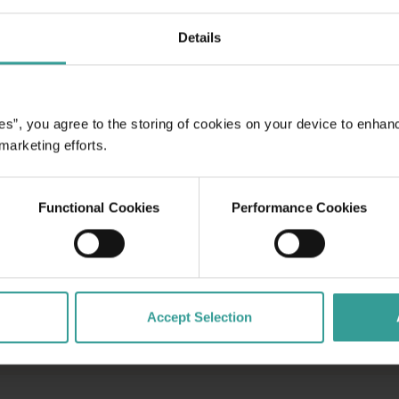
tralia dan pusat
Details
i alam dan tempat
engantar yang indah
es”, you agree to the storing of cookies on your device to enhan
 pantai dramatis yang
 marketing efforts.
ikat dan jalur
mu bisa membenamkan
e atau melakukan
Functional Cookies
Performance Cookies
siman. Di utara,
l dan keajaiban laut
Warisan Dunia
Accept Selection