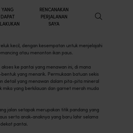
YANG
RENCANAKAN
DAPAT
PERJALANAN
ILAKUKAN
SAYA
 teluk kecil, dengan kesempatan untuk menjelajahi
Memancing atau menonton ikan paus.
akses ke pantai yang menawan ini, di mana
k-bentuk yang menarik. Permukaan batuan sekis
kan detail yang menawan dalam pita-pita mineral
uk mika yang berkilauan dan garnet merah muda
g jalan setapak merupakan titik pandang yang
aus serta anak-anaknya yang baru lahir selama
 dekat pantai.