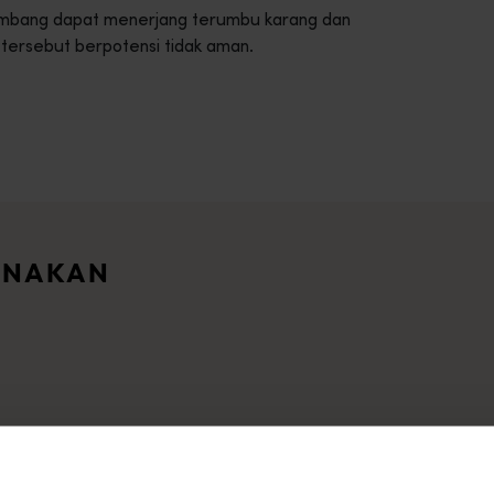
lombang dapat menerjang terumbu karang dan
 tersebut berpotensi tidak aman.
intasi lanskap Australia Barat yang menawan.<br> <br> Mulaila
ari seluruh Australia Barat ini. Anda dapat memfilter berdasa
ANAKAN
an hingga area hutan belantara sejati yang terpencil, kami me
m petualangan epik
 menawan.