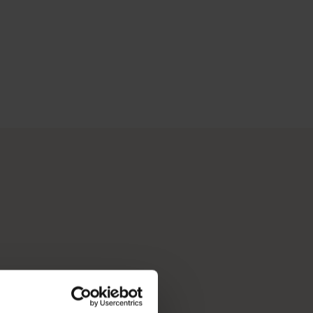
h di Perth, ibu kota tercerah Australia dan pusat budaya yang
rkan lokasi dan pengalaman untuk menemukan cerita yang dituli
miliki alat untuk membantu Anda memecah daftar keinginan anda