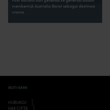
First Nations dari generasi ke generasi dalam
membentuk Australia Barat sebagai destinasi
utama.
INSTAGRAM
FACEBOOK
TWITTER
TIKTOK
YOUTUBE
IKUTI KAMI
HUBUNGI
HAK CIPTA