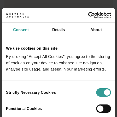
Consent
Details
About
01
/
03
We use cookies on this site.
Rute perjalanan
By clicking “Accept All Cookies”, you agree to the storing
of cookies on your device to enhance site navigation,
analyse site usage, and assist in our marketing efforts.
Rasakan romansa jalanan terbuka dalam
petualangan epik melintasi lanskap Australia
Barat yang menawan.
Consent
Strictly Necessary Cookies
Selection
Mulailah di Perth, ibu kota tercerah Australia
dan pusat budaya yang berkembang pesat.
Functional Cookies
Atraksi alam dan tempat makan yang imajinatif
menjadikannya pengantar yang indah untuk