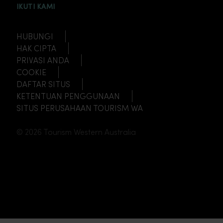
INSTAGRAM
FACEBOOK
TWITTER
TIKTOK
YOUTUBE
IKUTI KAMI
HUBUNGI
HAK CIPTA
PRIVASI ANDA
COOKIE
DAFTAR SITUS
KETENTUAN PENGGUNAAN
SITUS PERUSAHAAN TOURISM WA
© 2026 Tourism Western Australia