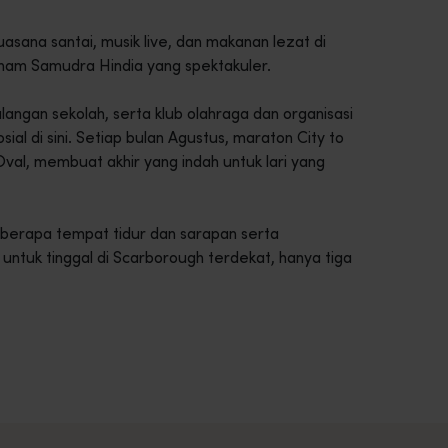
asana santai, musik live, dan makanan lezat di
enam Samudra Hindia yang spektakuler.
langan sekolah, serta klub olahraga dan organisasi
l di sini. Setiap bulan Agustus, maraton City to
Oval, membuat akhir yang indah untuk lari yang
beberapa tempat tidur dan sarapan serta
untuk tinggal di Scarborough terdekat, hanya tiga
intasi lanskap Australia Barat yang menawan.<br> <br> Mulaila