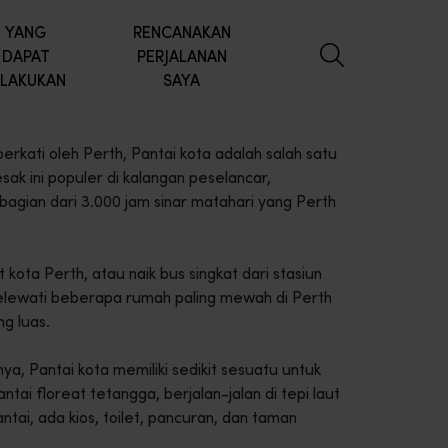
YANG
RENCANAKAN
DAPAT
PERJALANAN
ILAKUKAN
SAYA
berkati oleh Perth, Pantai kota adalah salah satu
sak ini populer di kalangan peselancar,
bagian dari 3.000 jam sinar matahari yang Perth
kota Perth, atau naik bus singkat dari stasiun
elewati beberapa rumah paling mewah di Perth
g luas.
nya, Pantai kota memiliki sedikit sesuatu untuk
ai floreat tetangga, berjalan-jalan di tepi laut
ntai, ada kios, toilet, pancuran, dan taman