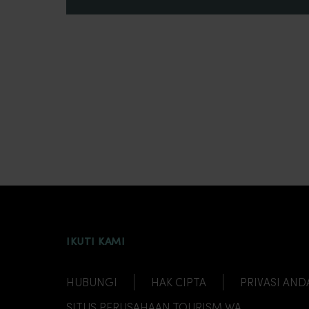
INSTAGRAM
FACEBOOK
TWITTER
TIKTOK
YOUTUBE
IKUTI KAMI
HUBUNGI
HAK CIPTA
PRIVASI AND
SITUS PERUSAHAAN TOURISM WA