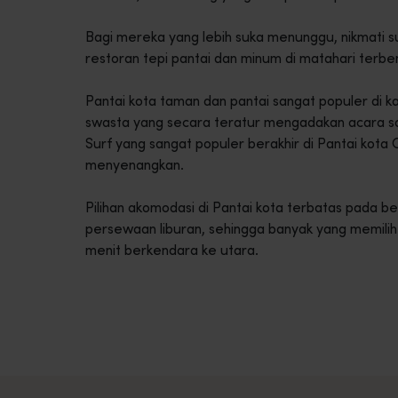
Bagi mereka yang lebih suka menunggu, nikmati su
restoran tepi pantai dan minum di matahari terb
Pantai kota taman dan pantai sangat populer di ka
swasta yang secara teratur mengadakan acara sosia
Surf yang sangat populer berakhir di Pantai kota 
menyenangkan.
Pilihan akomodasi di Pantai kota terbatas pada 
persewaan liburan, sehingga banyak yang memilih 
menit berkendara ke utara.
Rute perjalanan
<p>Rasakan romansa jalanan terbuka dalam petualangan epik mel