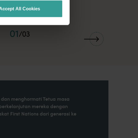
Accept All Cookies
01
/
03
at, dan menghormati Tetua masa
 berkelanjutan mereka dengan
t First Nations dari generasi ke