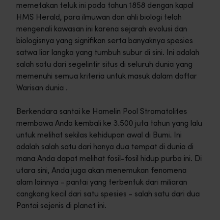
memetakan teluk ini pada tahun 1858 dengan kapal
HMS Herald, para ilmuwan dan ahli biologi telah
mengenali kawasan ini karena sejarah evolusi dan
biologisnya yang signifikan serta banyaknya spesies
satwa liar langka yang tumbuh subur di sini. Ini adalah
salah satu dari segelintir situs di seluruh dunia yang
memenuhi semua kriteria untuk masuk dalam daftar
Warisan dunia .
Berkendara santai ke Hamelin Pool Stromatolites
membawa Anda kembali ke 3.500 juta tahun yang lalu
untuk melihat sekilas kehidupan awal di Bumi. Ini
adalah salah satu dari hanya dua tempat di dunia di
mana Anda dapat melihat fosil-fosil hidup purba ini. Di
utara sini, Anda juga akan menemukan fenomena
alam lainnya - pantai yang terbentuk dari miliaran
cangkang kecil dari satu spesies - salah satu dari dua
Pantai sejenis di planet ini.