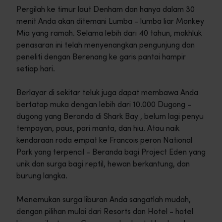
Pergilah ke timur laut Denham dan hanya dalam 30
menit Anda akan ditemani Lumba - lumba liar Monkey
Mia yang ramah. Selama lebih dari 40 tahun, makhluk
penasaran ini telah menyenangkan pengunjung dan
peneliti dengan Berenang ke garis pantai hampir
setiap hari.
Berlayar di sekitar teluk juga dapat membawa Anda
bertatap muka dengan lebih dari 10.000 Dugong -
dugong yang Beranda di Shark Bay , belum lagi penyu
tempayan, paus, pari manta, dan hiu. Atau naik
kendaraan roda empat ke Francois peron National
Park yang terpencil - Beranda bagi Project Eden yang
unik dan surga bagi reptil, hewan berkantung, dan
burung langka.
Menemukan surga liburan Anda sangatlah mudah,
dengan pilihan mulai dari Resorts dan Hotel - hotel