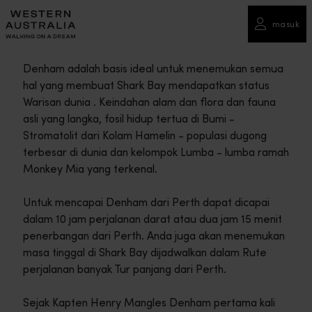
masuk
Denham adalah basis ideal untuk menemukan semua
hal yang membuat Shark Bay mendapatkan status
Warisan dunia . Keindahan alam dan flora dan fauna
asli yang langka, fosil hidup tertua di Bumi -
Stromatolit dari Kolam Hamelin - populasi dugong
terbesar di dunia dan kelompok Lumba - lumba ramah
Monkey Mia yang terkenal.
Untuk mencapai Denham dari Perth dapat dicapai
dalam 10 jam perjalanan darat atau dua jam 15 menit
penerbangan dari Perth. Anda juga akan menemukan
masa tinggal di Shark Bay dijadwalkan dalam Rute
perjalanan banyak Tur panjang dari Perth.
Sejak Kapten Henry Mangles Denham pertama kali