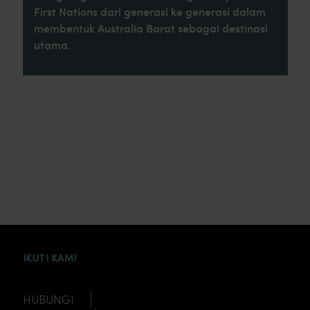
First Nations dari generasi ke generasi dalam
membentuk Australia Barat sebagai destinasi
utama.
INSTAGRAM
FACEBOOK
TWITTER
TIKTOK
YOUTUBE
IKUTI KAMI
HUBUNGI