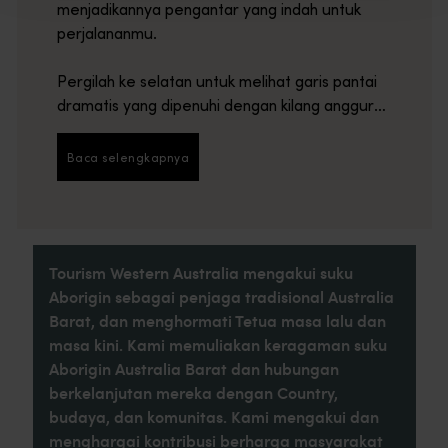
menjadikannya pengantar yang indah untuk
perjalananmu.
Pergilah ke selatan untuk melihat garis pantai
dramatis yang dipenuhi dengan kilang anggur
yang memikat dan jalur pejalan kaki di tepi laut.
Di timur, kamu bisa membenamkan diri dalam
Baca selengkapnya
Baca selengkapnya
pesona pedalaman Kalgoorlie atau melakukan
perjalanan melalui ladang bunga liar musiman.
Di utara, keindahan Kimberley yang berbatu
terjal dan keajaiban laut Ningaloo Reef yang
Tourism Western Australia mengakui suku
terdaftar sebagai Warisan Dunia menunggu.
Aborigin sebagai penjaga tradisional Australia
Barat, dan menghormati Tetua masa lalu dan
masa kini. Kami memuliakan keragaman suku
Aborigin Australia Barat dan hubungan
berkelanjutan mereka dengan Country,
budaya, dan komunitas. Kami mengakui dan
menghargai kontribusi berharga masyarakat