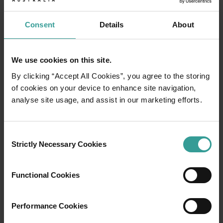
MULAILAH MERENCANAKAN
<p>Siap untuk mengeksplorasi? Bacalah berbagai petualangan d
Consent
Details
About
Perencana perjalanan
Dari destinasi ikonik dan perjalanan darat yang tak terlupak
We use cookies on this site.
By clicking “Accept All Cookies”, you agree to the storing
of cookies on your device to enhance site navigation,
analyse site usage, and assist in our marketing efforts.
Consent
Strictly Necessary Cookies
Selection
Functional Cookies
Performance Cookies