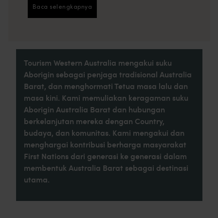
Di timur, kamu bisa membenamkan diri dalam
Baca selengkapnya
Baca selengkapnya
pesona pedalaman Kalgoorlie atau melakukan
perjalanan melalui ladang bunga liar musiman.
Di utara, keindahan Kimberley yang berbatu
terjal dan keajaiban laut Ningaloo Reef yang
Tourism Western Australia mengakui suku
terdaftar sebagai Warisan Dunia menunggu.
Aborigin sebagai penjaga tradisional Australia
Barat, dan menghormati Tetua masa lalu dan
masa kini. Kami memuliakan keragaman suku
Aborigin Australia Barat dan hubungan
berkelanjutan mereka dengan Country,
budaya, dan komunitas. Kami mengakui dan
menghargai kontribusi berharga masyarakat
First Nations dari generasi ke generasi dalam
membentuk Australia Barat sebagai destinasi
utama.