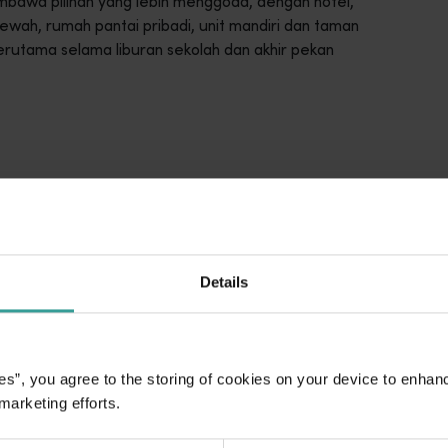
bawa pilihan yang lebih menggoda, dengan hotel,
ewah, rumah pantai pribadi, unit mandiri dan taman
erutama selama liburan sekolah dan akhir pekan
intasi lanskap Australia Barat yang menawan.<br> <br> Mulaila
ari seluruh Australia Barat ini. Anda dapat memfilter berdasa
ANAKAN
Details
an hingga area hutan belantara sejati yang terpencil, kami me
es”, you agree to the storing of cookies on your device to enhan
 marketing efforts.
m petualangan epik