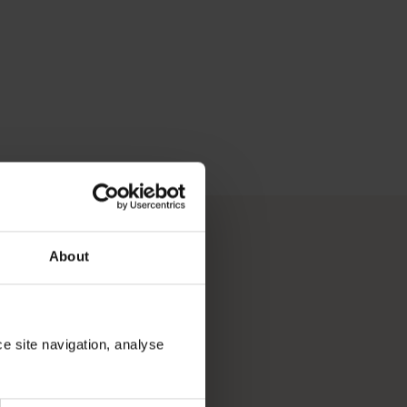
h di Perth, ibu kota tercerah Australia dan pusat budaya yang
rkan lokasi dan pengalaman untuk menemukan cerita yang dituli
About
miliki alat untuk membantu Anda memecah daftar keinginan anda
ce site navigation, analyse