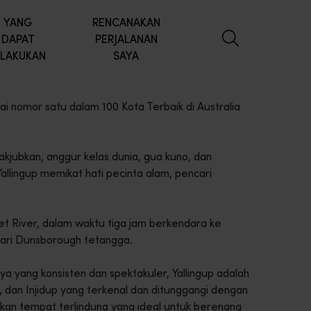
YANG
RENCANAKAN
DAPAT
PERJALANAN
ILAKUKAN
SAYA
ai nomor satu dalam 100 Kota Terbaik di Australia
kjubkan, anggur kelas dunia, gua kuno, dan
lingup memikat hati pecinta alam, pencari
ret River, dalam waktu tiga jam berkendara ke
 dari Dunsborough tetangga.
a yang konsisten dan spektakuler, Yallingup adalah
, dan Injidup yang terkenal dan ditunggangi dengan
kan tempat terlindung yang ideal untuk berenang