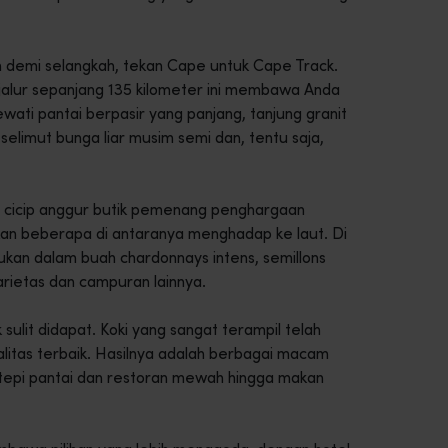
kah demi selangkah, tekan Cape untuk Cape Track.
i, jalur sepanjang 135 kilometer ini membawa Anda
wati pantai berpasir yang panjang, tanjung granit
 selimut bunga liar musim semi dan, tentu saja,
ng cicip anggur butik pemenang penghargaan
ahkan beberapa di antaranya menghadap ke laut. Di
emukan dalam buah chardonnays intens, semillons
arietas dan campuran lainnya.
sulit didapat. Koki yang sangat terampil telah
alitas terbaik. Hasilnya adalah berbagai macam
 tepi pantai dan restoran mewah hingga makan