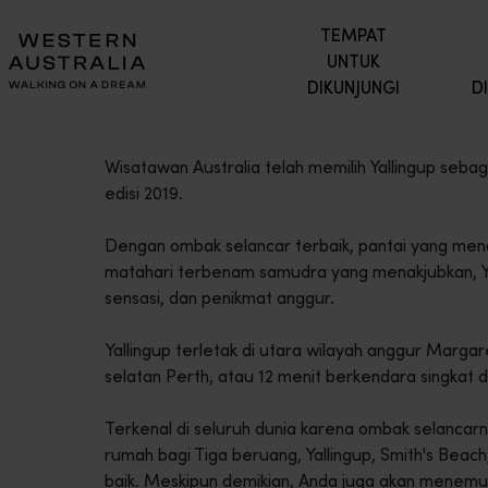
TEMPAT
UNTUK
DIKUNJUNGI
D
Wisatawan Australia telah memilih Yallingup sebag
edisi 2019.
Dengan ombak selancar terbaik, pantai yang mena
matahari terbenam samudra yang menakjubkan, Yal
sensasi, dan penikmat anggur.
Yallingup terletak di utara wilayah anggur Marga
selatan Perth, atau 12 menit berkendara singkat
Terkenal di seluruh dunia karena ombak selancarny
rumah bagi Tiga beruang, Yallingup, Smith's Beach
baik. Meskipun demikian, Anda juga akan menemu