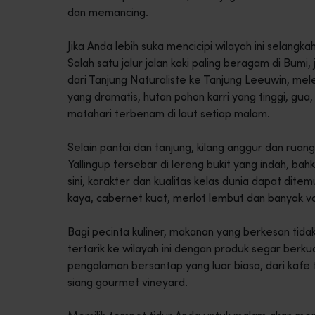
dan memancing.
Jika Anda lebih suka mencicipi wilayah ini selang
Salah satu jalur jalan kaki paling beragam di Bum
dari Tanjung Naturaliste ke Tanjung Leeuwin, mele
yang dramatis, hutan pohon karri yang tinggi, gua,
matahari terbenam di laut setiap malam.
Selain pantai dan tanjung, kilang anggur dan rua
Yallingup tersebar di lereng bukit yang indah, b
sini, karakter dan kualitas kelas dunia dapat dit
kaya, cabernet kuat, merlot lembut dan banyak v
Bagi pecinta kuliner, makanan yang berkesan tidak 
tertarik ke wilayah ini dengan produk segar berku
pengalaman bersantap yang luar biasa, dari kafe
siang gourmet vineyard.