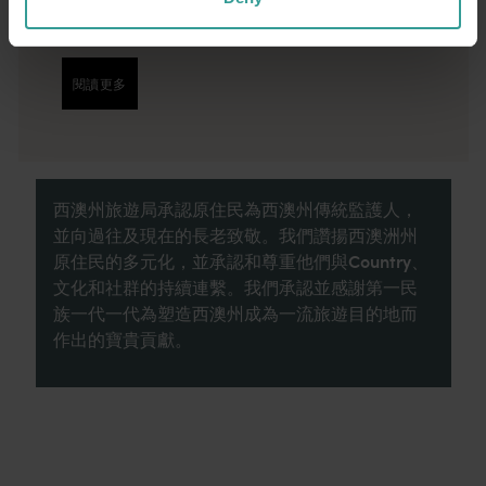
的自然景點和富有想像力的餐飲地點為您寫下
田園詩篇般的美好開始。
閱讀更多
閱讀更多
西澳州旅遊局承認原住民為西澳州傳統監護人，
並向過往及現在的長老致敬。我們讚揚西澳洲州
原住民的多元化，並承認和尊重他們與Country、
文化和社群的持續連繫。我們承認並感謝第一民
族一代一代為塑造西澳州成為一流旅遊目的地而
作出的寶貴貢獻。