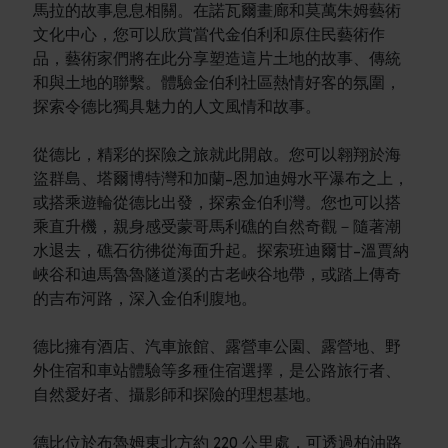
馬拉的故事息息相關。在諾瓦爾畫廊和莫萬朱姆藝術
文化中心，您可以欣賞當代金伯利和原住民藝術作
品，藝術家們將在此分享塑造這片土地的故事、傳統
和與土地的聯繫。體驗金伯利社區熱情好客的氛圍，
探索令德比獨具魅力的人文風情和故事。
從德比，精彩的探險之旅就此開啟。您可以翱翔於海
盜群島、塔爾博特灣和加蘭-恩加迪姆水平瀑布之上，
或搭乘遊輪從德比出發，探索金伯利灣。您也可以搭
乘直升機，親身感受蒙哥馬利礁的自然奇觀－隨著潮
水退去，礁石彷彿從海面升起。探索班迪爾甘-溫賈納
峽谷和迪馬魯魯隧道溪的古老峽谷地帶，或踏上傳奇
的吉布河路，深入金伯利腹地。
德比擁有酒店、汽車旅館、露營車公園、露營地、野
外住宿和車站體驗等多種住宿選擇，是公路旅行者、
自然愛好者、攝影師和探險的理想基地。
德比位於布魯姆東北方約 220 公里處，可透過柏油路