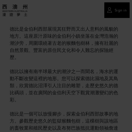
Sign in
德比是金伯利西部展現其狂野而又出人意料的風貌的
地方。這座原汁原味的金伯利小鎮坐落在金灣浩瀚的
潮汐旁，周圍環繞著古老的猴麵包樹林，擁有壯麗的
自然景觀、豐富的原住民文化和令人難忘的探險經
歷。
德比以擁有南半球最大的潮汐之一而聞名，海水的運
動不斷改變這裡的地形。您可以探索德比濕地及其鳥
類，欣賞德比沼澤引人注目的雕塑，走歷史悠久的德
比碼頭，並在廣闊的金伯利天空下觀賞潮灘變幻的色
彩。
德比是一個可以放慢腳步，探索金伯利西部故事的地
方。參觀歷史悠久的監獄猴麵包樹，這棵樹與該地區
的畜牧業和殖民歷史以及布努巴族抵抗運動領袖詹達