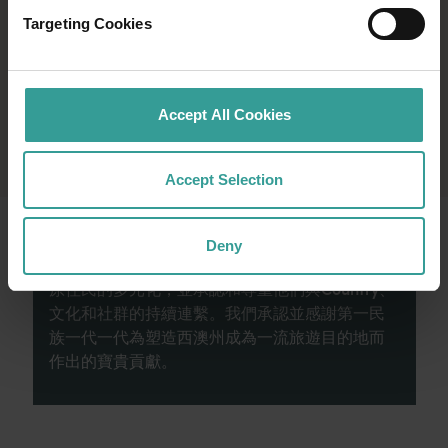
Targeting Cookies
Accept All Cookies
Accept Selection
西澳州旅遊局承認原住民為西澳州傳統監護人，
Deny
並向過往及現在的長老致敬。我們讚揚西澳洲州
原住民的多元化，並承認和尊重他們與Country、
文化和社群的持續連繫。我們承認並感謝第一民
族一代一代為塑造西澳州成為一流旅遊目的地而
作出的寶貴貢獻。