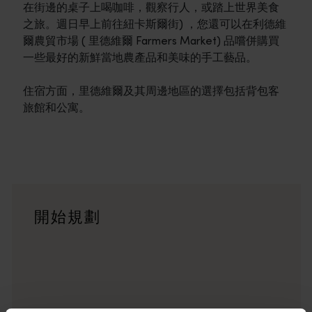
在街邊的桌子上喝咖啡，觀察行人，或踏上世界美食
之旅。週日早上前往紐卡斯爾街) ，您還可以在利德維
爾農貿市場 ( 里德維爾 Farmers Market) 品嚐併購買
一些最好的新鮮當地農產品和美味的手工藝品。
住宿方面，里德維爾及其周邊地區的選擇包括背包客
旅館和公寓。
行程
<p>在橫跨西澳州迷人風景的史詩級歷奇中，盡享寬廣道路的浪漫風情
旅遊故事
開始規劃
<p>準備好探索西澳州了嗎？瀏覽一下這些位於西澳州各地的歷
行程規劃工具
從標誌性的旅遊目的地與精彩難忘的自駕遊行程，到人跡罕至的