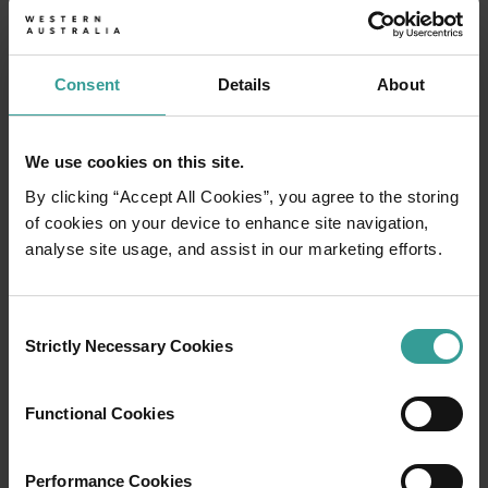
Consent
Details
About
We use cookies on this site.
By clicking “Accept All Cookies”, you agree to the storing
of cookies on your device to enhance site navigation,
analyse site usage, and assist in our marketing efforts.
Consent
01
Strictly Necessary Cookies
/
03
Selection
Functional Cookies
行程
在橫跨西澳州迷人風景的史詩級歷奇中，盡享
Performance Cookies