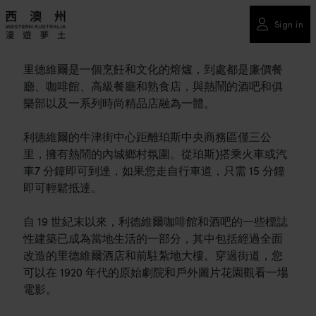
Sign in
里德維爾是一個烹飪和文化的熔爐，到處都是廉價餐
廳、咖啡館、高級餐廳和熟食店，與熱鬧的酒吧和俱
樂部以及一系列時尚精品店融為一體。
利德維爾的牛津街中心距離珀斯中央商務區僅三公
里，擁有熱鬧的內城鄉村氛圍。從珀斯)搭乘火車或汽
車7 分鐘即可到達，如果您走自行車道，只需 15 分鐘
即可輕鬆抵達。
自 19 世紀末以來，利德維爾咖啡館和酒吧的一些標誌
性建築已成為當地生活的一部分，其中包括經過全面
改造的里德維爾酒店和前駐紮地大樓。穿過街道，您
可以在 1920 年代的原始劇院和戶外圖片花園觀看一場
電影。