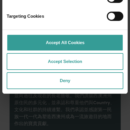
寬廣道路的浪漫風情。
Targeting Cookies
就從珀斯 (Perth) 開始吧，這是澳洲陽光最燦爛
的首都，同時亦是繁華熱鬧的文化樞紐。這裡
的自然景點和富有想像力的餐飲地點為您寫下
田園詩篇般的美好開始。
Accept All Cookies
閱讀更多
閱讀更多
Accept Selection
Deny
西澳州旅遊局承認原住民為西澳州傳統監護人，
並向過往及現在的長老致敬。我們讚揚西澳洲州
原住民的多元化，並承認和尊重他們與Country、
文化和社群的持續連繫。我們承認並感謝第一民
族一代一代為塑造西澳州成為一流旅遊目的地而
作出的寶貴貢獻。