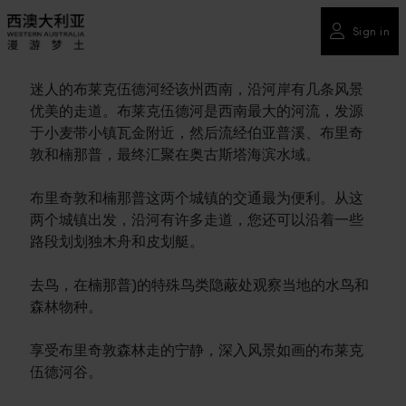
Sign in
迷人的布莱克伍德河经该州西南，沿河岸有几条风景
优美的走道。布莱克伍德河是西南最大的河流，发源
于小麦带小镇瓦金附近，然后流经伯亚普溪、布里奇
敦和楠那普，最终汇聚在奥古斯塔海滨水域。
布里奇敦和楠那普这两个城镇的交通最为便利。从这
两个城镇出发，沿河有许多走道，您还可以沿着一些
路段划划独木舟和皮划艇。
去鸟，在楠那普)的特殊鸟类隐蔽处观察当地的水鸟和
森林物种。
享受布里奇敦森林走的宁静，深入风景如画的布莱克
伍德河谷。