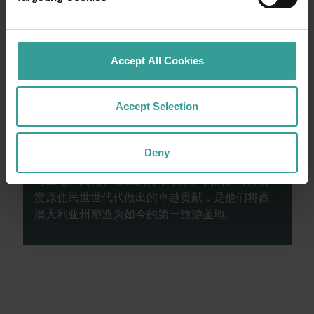
篇。
阅读更多
阅读更多
Accept All Cookies
Accept Selection
西澳大利亚州旅游局承认原住民是西澳大利亚的
传统守护者，并向过去及现任长老表达敬意。我
Deny
们尊重西澳大利亚原住民的多样性，并推崇他们
与土地、文化和社区的持续联系。我们认可并赞
赏原住民世世代代做出的卓越贡献，是他们将西
澳大利亚州塑造为如今的第一旅游圣地。