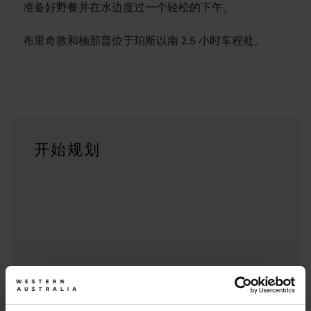
准备好野餐并在水边度过一个轻松的下午。
布里奇敦和楠那普位于珀斯以南 2.5 小时车程处。
行程
<p>在穿越西澳大利亚迷人风景的史诗级旅途中体验公路自驾的浪漫
旅行故事
开始规划
<p>准备好探索了？请看看这些来自西澳大利亚州各地的冒险之
行程规划工具
无论您想领略标志性的旅游目的地、令人难忘的自驾之旅，还是