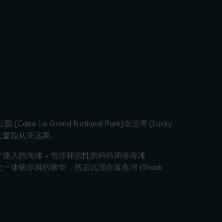
rand National Park)幸运湾 (Lucky
，水上冒险从未远离。
19个迷人的海滩 - 包括标志性的科特斯洛海滩
的沿海营地之一体验赤脚的奢华，然后沉浸在鲨鱼湾 (Shark