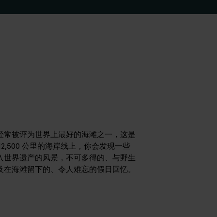
一些最令人惊叹的、被列入世界遗产的风景，不可多得的、与野生动
钓鱼、潜水和浮潜，发现鸟类和海洋生物令人难以置信的多样性。
也是寻求水上运动刺激和荒野体验的人心中的圣地。</p>
经常被评为世界上最好的海滩之一，这是
2,500 公里的海岸线上，你会发现一些
入世界遗产的风景，不可多得的、与野生
及在海滩留下的、令人难忘的假日回忆。