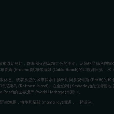
岛屿，群岛和火烈鸟粉红色的湖泊。从勒格兰德角国家公园 (Cape Le G
 (Broome)凯布尔海滩 (Cable Beach)的印度洋日落
)地区冲浪休息。或者从您的城市探索中抽出时间参观珀斯 (Perth)的
点罗特尼斯岛 (Rottnest Island)。在金伯利 (Kimberley)
Reef)的世界遗产 (World Heritage)奇观中。
豚，海龟和蝠鲼 (manta ray)相遇，一起游泳。