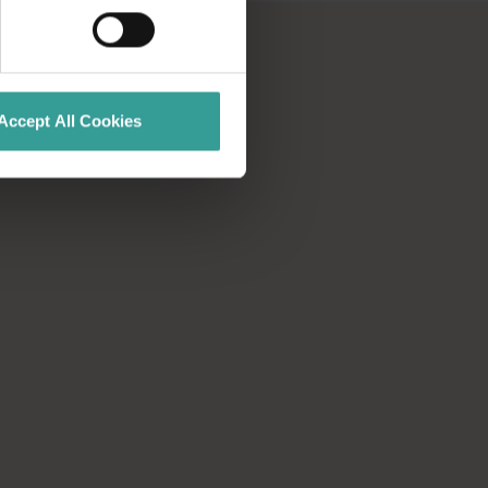
峡谷水塘中游泳。令人兴奋、千载难逢的体验在等着你。参加豪华
Accept All Cookies
船，在这里你还能与各种令人惊叹的海洋生物相遇。超过 12,5