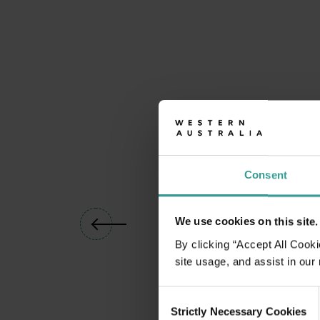
Consent
01
/
03
We use cookies on this site.
By clicking “Accept All Cooki
site usage, and assist in our
水上运动和活动
Consent
<p>西澳大利亚州拥有长达 12,500 公里令人叹为观止的海
Strictly Necessary Cookies
Selection