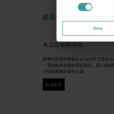
金伯利邮轮之旅
<p>在金伯利参加豪华邮轮之旅，发现地球上最后的真正荒野
必玩活动
浮潜和潜水
Deny
<p>西澳大利亚州的温带和热带海岸拥有最大的近岸边缘珊瑚礁、
水上运动和活动
西澳大利亚州拥有长达 12,500 公里
一系列的河流和壮观的湖泊，保证你能
行惊险刺激的冒险之旅。
阅读更多
阅读更多