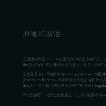
海滩和湖泊
在西澳大利亚12，000公里的海岸线上沐浴阳光，探索原始
Bay)灿烂的白色沙滩和碧绿的海水，到举世闻名的布鲁姆
在世界着名的玛格丽特河 (Margaret River
(Cottesloe Beach) - 以及附近的生物多样性热
Bay)和世界上最大的边缘珊瑚礁宁加洛礁 (Ningaloo 
寻找您的下一次野生动物邂逅？在浮潜或潜水时与野生海