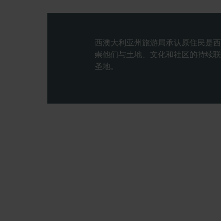
西澳大利亚州旅游局承认原住民是西
崇他们与土地、文化和社区的持续联
圣地。