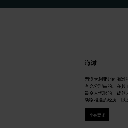
是有充分理由的。在其 12,500 公里的海岸线上，你会发现
岛和原始的珊瑚环礁，探索独特的荒野冒险之旅，体验世界一流的
独特的河流、湖泊和湿地——它们成为了各种野生动物的避风港，
海滩
西澳大利亚州的海滩
有充分理由的。在其 1
最令人惊叹的、被列
动物相遇的经历，以
阅读更多
阅读更多