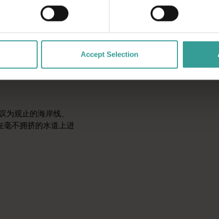
之一。乘船前往水平瀑布，航行穿过无人涉足的群岛，在最偏远的
Accept Selection
被列入世界遗产的海洋公园、未受破坏的珊瑚环礁、顶级的潜水沉
令人叹为观止的海岸线、
在毫不拥挤的水道上进