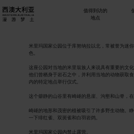
值得到访的
地点
米里玛国家公园位于库努纳拉以北，常被誉为迷你
色。
这座公园对当地的米里翁族人来说具有重要的文化
他们曾栖身于岩石之中，并利用当地的动物获取食
内的特定地点举行仪式。
这个僻静的山谷里有崎岖的悬崖、沟壑和山脊，在
崎岖的地形和茂密的植被吸引了许多野生动物。睁
一下绯红雀、双斑雀和白羽岩鸽。
米里玛国家公园内禁止露营。