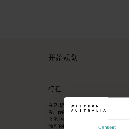
行程
<p>在穿越西澳大利亚迷人风景的史诗级旅途中体验公路自驾的浪漫
旅行故事
<p>准备好探索了？请看看这些来自西澳大利亚州各地的冒险之
开始规划
行程规划工具
无论您想领略标志性的旅游目的地、令人难忘的自驾之旅，还是
行程
在穿越西澳大利亚迷人风景的史诗级旅
漫。你的行程可以从澳大利亚阳光最充
文化中心——珀斯 (Perth) 开始。这
独具的餐饮场所将为你的旅行奉上田园
Consent