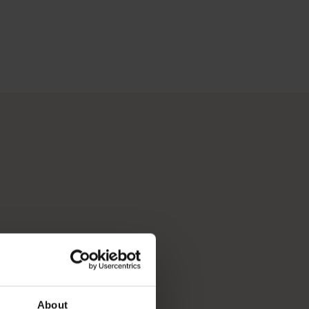
——珀斯 (Perth) 开始。这座城市的自然景点和匠心独具的
是由像你一样的旅行者撰写的。</p>
愿清单，收获毕生难忘的旅程。试试我们功能全面的行程规划工
About